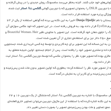
وشی‌های خود جلب کنند. البته به‌نظر می‌رسد سامسونگ روش جدیدی را در پیش گرفته و
ن تصویری که با دوربین گوشی
گلکسی A8 استار
ثبت شده،
یژگی پرتره مورد استفاده قرار داده است.
تان با نام
Dunja Djudjic
اخیرا به این نکته پی برده که گواهی استفاده از یکی از ۶۳
تصویری که در پلتفرم EyeEm قرار داده بود، به فروش رفته است. در این تصویر که خود عکاس سوژه‌ی آن
شده، جوجیچ یک برگ را جلوی دهان خود گرفته است. این تصویر با عناوینی نظیر Beautiful Woman، Hair و
ن به این مساله که این تصویر برای چه کاربردی و توسط چه کسی خریداری شده، جستجویی
ام داده و مشتری تصویر خود را یافته است. پس از انجام جستجو، اولین نتیجه متعلق به
مالزی بوده که تصویر مورد نظر را به‌عنوان عکسی که توسط دوربین گلکسی A8 استار ثبت
قرار داده بود.
ز تصویر مورد نظر را استفاده کرده؛ به‌طوری که اولین تصویر بدون مات شدن پس‌زمینه و
شدن پس‌زمینه برای کاربران به نمایش درآمده است.
در صفحه‌ی مورد نظر، سامسونگ با اشاره به دوربین گلکسی A8 استار که متشکل از یک دوربین ۱۶ و ۲۴
این نکته اشاره کرده که با استفاده از این ماژول دوربین می‌توان تصاویر خارق‌العاده‌ای
عمق تصاویر و مات بودن پس‌زمینه‌ی تصویر را بصورت دستی تغییر داد.