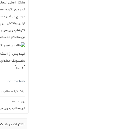
اشاره‌ای نکرده اس
جوجیچ در این خصو
اولین واکنش من پس
فتوشاپ روی مو و چه
من مطمئنم که سامس
سامسونگ جمله‌ای ر
[ad_2]
Source link
لینک کوتاه مطلب :
برچسب ها
این مطلب بدون بر
اشتراک در شبکه 