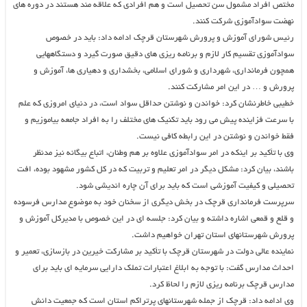
مختص افراد مشمول سن تحصیل است و هم افرادی که علاقه مند هستند در دوره های
نهضت سوادآموزی شرکت کنند.
رئیس شورای آموزش و پرورش شهرستان قرچک ادامه داد: باید در خصوص
سوادآموزی تقسیم کار لازم و برنامه ریزی های دقیق صورت گیرد و دستگاههایی
همچون فرمانداری، شهرداری و شورای اسلامی، بخشداری و دهیاری ها، آموزش و
پرورش و … در این امر مشارکت کنند.
خطیبی خاطرنشان کرد: خواندن و نوشتن حداقل سواد است، در دنیای امروزی که علم
با سرعت فزاینده پیش می رود باید تکنیک های مختلف را به افراد جامعه بیاموزیم و
فقط خواندن و نوشتن در این رابطه کافی نیست.
وی با تأکید بر اینکه در امر سوادآموزی علاوه بر هم وطنان، اتباع بیگانه نیز مدنظر
باشند، بیان کرد: مشکل دیگر در امر تعلیم و تربیت که در کل کشور مشهود بوده، افت
تحصیلی و کیفیت آموزشی است که باید برای آن چاره اندیشی شود.
سرپرست فرمانداری قرچک در بخش دیگری از سخنان خود به موضوع مدارس فرسوده
و قلع و قمعی اشاره داشته و بیان کرد: جلسه ای در این خصوص با مدیرکل آموزش و
پرورش شهرستانهای استان تهران خواهیم داشت.
نماینده عالی دولت در شهرستان قرچک با تأکید بر مشارکت خیرین در بازسازی، تعمیر و
احداث مدارس گفت: با توجه به ابلاغ اعتبارات تملک دارایی سرمایه ای باید برای
مدارس قرچک برنامه ریزی لازم را لحاظ کرد.
وی ادامه داد: قرچک از جمله شهرستانهای پرتراکم استان است که جمعیت دانش