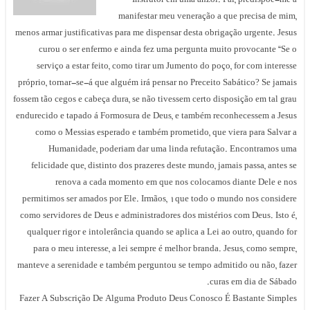
Instrutor em uma anzol. Pai, predispõe-me a
manifestar meu veneração a que precisa de mim,
menos armar justificativas para me dispensar desta obrigação urgente. Jesus
curou o ser enfermo e ainda fez uma pergunta muito provocante “Se o
serviço a estar feito, como tirar um Jumento do poço, for com interesse
próprio, tornar-se-á que alguém irá pensar no Preceito Sabático? Se jamais
fossem tão cegos e cabeça dura, se não tivessem certo disposição em tal grau
endurecido e tapado á Formosura de Deus, e também reconhecessem a Jesus
como o Messias esperado e também prometido, que viera para Salvar a
Humanidade, poderiam dar uma linda refutação. Encontramos uma
felicidade que, distinto dos prazeres deste mundo, jamais passa, antes se
renova a cada momento em que nos colocamos diante Dele e nos
permitimos ser amados por Ele. Irmãos, 1que todo o mundo nos considere
como servidores de Deus e administradores dos mistérios com Deus. Isto é,
qualquer rigor e intolerância quando se aplica a Lei ao outro, quando for
para o meu interesse, a lei sempre é melhor branda. Jesus, como sempre,
manteve a serenidade e também perguntou se tempo admitido ou não, fazer
curas em dia de Sábado.
Fazer A Subscrição De Alguma Produto Deus Conosco É Bastante Simples