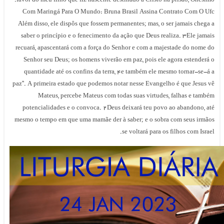
favor do meu filho que fiz nascente destinado a Cristo na prisão, Onésimo.
Com Maringá Para O Mundo: Bruna Brasil Assina Contrato Com O Ufc
Além disso, ele dispôs que fossem permanentes; mas, o ser jamais chega a
saber o princípio e o fenecimento da ação que Deus realiza. 3Ele jamais
recuará, apascentará com a força do Senhor e com a majestade do nome do
Senhor seu Deus; os homens viverão em paz, pois ele agora estenderá o
quantidade até os confins da terra, 4e também ele mesmo tornar-se-á a
paz”. A primeira estado que podemos notar nesse Evangelho é que Jesus vê
Mateus, percebe Mateus com todas suas virtudes, falhas e também
potencialidades e o convoca. 2Deus deixará teu povo ao abandono, até
mesmo o tempo em que uma mamãe der à saber; e o sobra com seus irmãos
se voltará para os filhos com Israel.