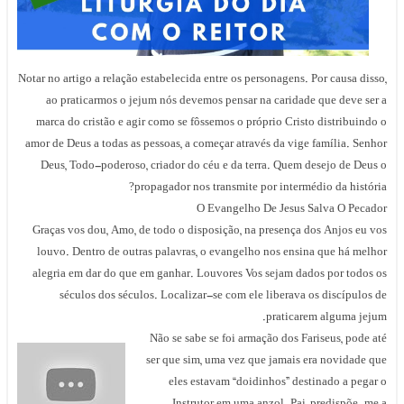
Notar no artigo a relação estabelecida entre os personagens. Por causa disso,
ao praticarmos o jejum nós devemos pensar na caridade que deve ser a
marca do cristão e agir como se fôssemos o próprio Cristo distribuindo o
amor de Deus a todas as pessoas, a começar através da vige família. Senhor
Deus, Todo-poderoso, criador do céu e da terra. Quem desejo de Deus o
propagador nos transmite por intermédio da história?
O Evangelho De Jesus Salva O Pecador
Graças vos dou, Amo, de todo o disposição, na presença dos Anjos eu vos
louvo. Dentro de outras palavras, o evangelho nos ensina que há melhor
alegria em dar do que em ganhar. Louvores Vos sejam dados por todos os
séculos dos séculos. Localizar-se com ele liberava os discípulos de
praticarem alguma jejum.
Não se sabe se foi armação dos Fariseus, pode até
ser que sim, uma vez que jamais era novidade que
eles estavam “doidinhos” destinado a pegar o