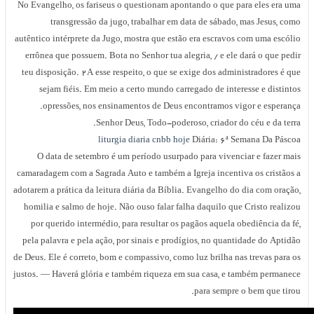
No Evangelho, os fariseus o questionam apontando o que para eles era uma
transgressão da jugo, trabalhar em data de sábado, mas Jesus, como
autêntico intérprete da Jugo, mostra que estão era escravos com uma escólio
errônea que possuem. Bota no Senhor tua alegria, / e ele dará o que pedir
teu disposição. 2A esse respeito, o que se exige dos administradores é que
sejam fiéis. Em meio a certo mundo carregado de interesse e distintos
opressões, nos ensinamentos de Deus encontramos vigor e esperança.
Senhor Deus, Todo-poderoso, criador do céu e da terra.
liturgia diaria cnbb hoje
Diária: 6ª Semana Da Páscoa
O data de setembro é um período usurpado para vivenciar e fazer mais
camaradagem com a Sagrada Auto e também a Igreja incentiva os cristãos a
adotarem a prática da leitura diária da Bíblia. Evangelho do dia com oração,
homilia e salmo de hoje. Não ouso falar falha daquilo que Cristo realizou
por querido intermédio, para resultar os pagãos aquela obediência da fé,
pela palavra e pela ação, por sinais e prodígios, no quantidade do Aptidão
de Deus. Ele é correto, bom e compassivo, como luz brilha nas trevas para os
justos. — Haverá glória e também riqueza em sua casa, e também permanece
para sempre o bem que tirou.