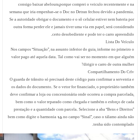
consigo baixar abeloura,porque comprei o veiculo recentemente e n
semana que iria empenhar-se o Doc no Detran fechou devido a pandemia
Se a autoridade obrigar o documento e o sô celular estiver nem bateria po
outra forma perder ele e jamais tiver uma via em papel, será considerad
certo desobediente e pode ter o carro apreendido
Lista Do Veícul
Nos campos “Situação”, na assunto inferior do guia, informe no primeiro 
valor pago até aquela data. Tal como vai ser no momento em que algué
dirigir o carro de outra mulher
Compartilhamento Do Crl
O guarda de trânsito só precisará deste código para confirmar a serventia 
os dados do documento. Se o vetor for financiado, o proprietário també
deve confirmar a loja ou concessionária onde ocorreu a compra parcelada
bem como o valor reparado como chegada e também o esforço de cad
prestação e a quantidade com parcela. Selecione a aba “Bens e Direitos
bem como digite o harmonia 95 no campo “Sinal”, caso o tálamo ainda nã
tenha sido contemplado