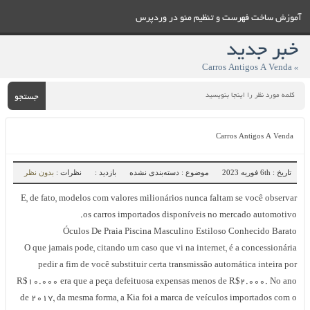
وزش ساخت فهرست و تنظيم منو در وردپرس
بر جدید
» Carros Antigo
جستجو
Carros Antigos A Venda
تاریخ : 6th فوریه 2023
موضوع : دسته‌بندی نشده
بازدید :
نظرات :
بدون نظر
E, de fato, modelos com valores milionários nunca faltam se você observa
os carros importados disponíveis no mercado automotivo
Óculos De Praia Piscina Masculino Estiloso Conhecido Barat
O que jamais pode, citando um caso que vi na internet, é a concessionári
pedir a fim de você substituir certa transmissão automática inteira po
R$10.000 era que a peça defeituosa expensas menos de R$2.000. No an
de 2017, da mesma forma, a Kia foi a marca de veículos importados com 