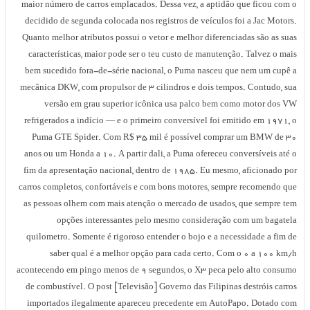
maior número de carros emplacados. Dessa vez, a aptidão que ficou com 
decidido de segunda colocada nos registros de veículos foi a Jac Motors
Quanto melhor atributos possui o vetor e melhor diferenciadas são as sua
características, maior pode ser o teu custo de manutenção. Talvez o mai
bem sucedido fora-de-série nacional, o Puma nasceu que nem um cupê 
mecânica DKW, com propulsor de 3 cilindros e dois tempos. Contudo, su
versão em grau superior icônica usa palco bem como motor dos V
refrigerados a indício — e o primeiro conversível foi emitido em 1971, 
Puma GTE Spider. Com R$ 35 mil é possível comprar um BMW de 3
anos ou um Honda a 10. A partir dali, a Puma ofereceu conversíveis até 
fim da apresentação nacional, dentro de 1985. Eu mesmo, aficionado po
carros completos, confortáveis e com bons motores, sempre recomendo qu
as pessoas olhem com mais atenção o mercado de usados, que sempre te
opções interessantes pelo mesmo consideração com um bagatel
quilometro. Somente é rigoroso entender o bojo e a necessidade a fim d
saber qual é a melhor opção para cada certo. Com o 0 a 100 km/
acontecendo em pingo menos de 9 segundos, o X3 peca pelo alto consum
de combustível. O post [Televisão] Governo das Filipinas destróis carro
importados ilegalmente apareceu precedente em AutoPapo. Dotado co