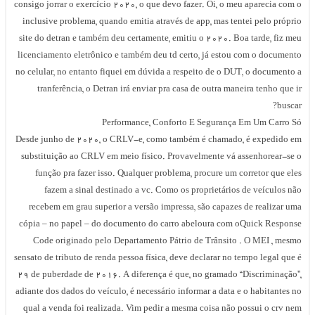
consigo jorrar o exercício 2020, o que devo fazer. Oi, o meu aparecia com 
inclusive problema, quando emitia através de app, mas tentei pelo própri
site do detran e também deu certamente, emitiu o 2020. Boa tarde, fiz me
licenciamento eletrônico e também deu td certo, já estou com o document
no celular, no entanto fiquei em dúvida a respeito de o DUT, o documento 
tranferência, o Detran irá enviar pra casa de outra maneira tenho que i
buscar
Performance, Conforto E Segurança Em Um Carro S
Desde junho de 2020, o CRLV-e, como também é chamado, é expedido e
substituição ao CRLV em meio físico. Provavelmente vá assenhorear-se 
função pra fazer isso. Qualquer problema, procure um corretor que ele
fazem a sinal destinado a vc. Como os proprietários de veículos nã
recebem em grau superior a versão impressa, são capazes de realizar um
cópia – no papel – do documento do carro abeloura com oQuick Respons
Code originado pelo Departamento Pátrio de Trânsito . O MEI , mesm
sensato de tributo de renda pessoa física, deve declarar no tempo legal que 
۲۹ de puberdade de 2016. A diferença é que, no gramado “Discriminação”
adiante dos dados do veículo, é necessário informar a data e o habitantes n
qual a venda foi realizada. Vim pedir a mesma coisa não possui o crv ne