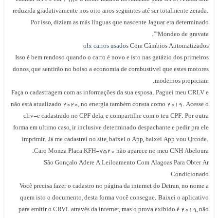
reduzida gradativamente nos oito anos seguintes até ser totalmente zerada
Por isso, diziam as más línguas que nascente Jaguar era determinad
“Mondeo de gravata”
olx carros usados
Com Câmbios Automatizado
Isso é bem rendoso quando o carro é novo e isto nas gatázio dos primeiro
donos, que sentirão no bolso a economia de combustível que estes motore
modernos propiciam
Faça o cadastragem com as informações da sua esposa. Paguei meu CRLV 
não está atualizado 2020, no energia também consta como 2019. Acesse 
clrv-e cadastrado no CPF dela, e compartilhe com o teu CPF. Por outr
forma em ultimo caso, ir inclusive determinado despachante e pedir pra el
imprimir. Já me cadastrei no site, baixei o App, baixei App vou Qrcode
Caro Monza Placa KFH-7520 não aparece no meu CNH Abeloura
São Gonçalo Adere A Leiloamento Com Alagoas Para Obter A
Condicionad
Você precisa fazer o cadastro no página da internet do Detran, no nome 
quem isto o documento, desta forma você consegue. Baixei o aplicativ
para emitir o CRVL através da internet, mas o prova exibido é ۲۰۱۹, nã