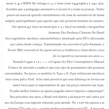
motor 2.5, o BMW X3 entrega 218 cv bem como 25,5 kgfm a 2.750 rpm
Acredito que a pedagogia automotiva é acessível a todas as pessoas. Tenh
prazer em associar querido entendimento em cima de automóveis de form
simples, principalmente para aqueles que não possuem domínio do assunto
Faz apenas 5,2 km/l na município e 8,1 km/l na estrada, com gasolina
Aumento Dos Produtos Chineses No Brasi
Sou engenheiro mecânico automobilístico idealizado pela FEI e aficionad
por carros desde criança. Transformado em conversível pela Karmann, 
Escort XR3 conversível foi quem iniciou a tendência a clima aberto cerc
de os esportivos nacionais nos anos 80
Renault Logan 2020 1 0 12Capiau Sce Flex Contemplativo Manua
O lance do mercado a usados é que esse tipo de pensamento não possue
extremidades. Na época, os modelos S-Type e X-Type utilizavam mecânic
bem como palco Ford. Acho mais provável que essa diferença se reverta e
maior lucro para os importadores do que em preços menores nas lojas
Ficarão melhor baratos ou apenas pagarão menor imposto a importação
Nos próximos sete anos, o Brasil terá direito a alcançar 32 mil carros po
ano da Europa com imposto reduzido pela metade. No 1973 ele passou a s
chamar GTS e em 1980 o nome mudou novamente para GTC. A taxa ser