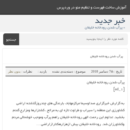
آموزش ساخت فهرست و تنظيم منو در وردپرس
خبر جدید
» پرآب شدن رودخانه خلیفان
جستجو
پرآب شدن رودخانه خلیفان
تاریخ : 7th دسامبر 2018
موضوع : دسته‌بندی نشده
بازدید :
نظرات :
بدون نظر
پرآب شدن رودخانه خلیفان
[ad_1]
به گزارش خبرگزاری صداوسیما مرکزمهاباد، بارندگی های چندروزگذشته اراضی
کشاورزی این منطقه را سیراب و طراوت تازه ای به مراتع ، کشتزارها ومزارع گندم
بخشید. تداوم این رحمت الهی رودخانه خلیفان راهم پرآب وموجب خوشحالی مردم
وکشاورزان شد. رودخانه خلیفان بیش ازهزارهکتارازاراضی …