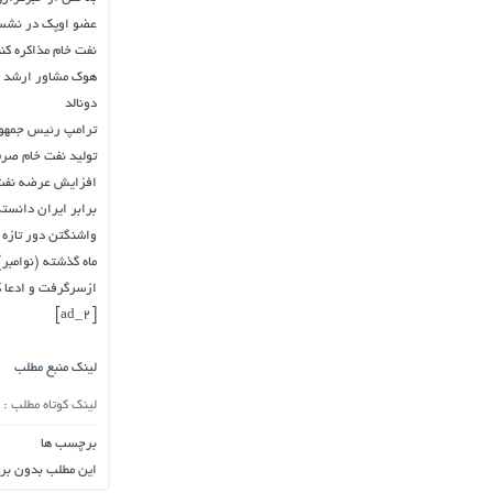
عضو اوپک در نشست
نفت خام مذاکره کنن
هوک مشاور ارشد سی
دونالد
ترامپ رئیس جمهور
تولید نفت خام صرف 
افزایش عرضه نفت ع
برابر ایران دانست
واشنگتن دور تازه 
ماه گذشته (نوامب
ازسرگرفت و ادعا ک
[ad_2]
لینک منبع مطلب
لینک کوتاه مطلب :
برچسب ها
این مطلب بدون بر