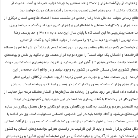
وزیر صنعت، معدن و تجارت از بازگشت هزار و ۳۰۷ واحد صنعتی به چرخه تولید خبرداد و گفت: حمایت از
دکنندگان داخلی از محورهای اصلی تعیین بودجه سال آینده هیات دولت خواهد بود
طلاع رسانی دولت به نقل شاتا رضا رحمانی در نشست ستاد اقتصاد مقاومتی استان مرکزی از
احیا و راه اندازی مجدد هزار و ۳۰۷واحد صنعتی با اشتغالزایی ۱۸هزار نفری خبرداد و گفت: با برنامه ریزی
انجام شده در وزارت صمت پیش‌بینی ما این است که تا پایان سال این تعداد به ۳۰۰۰ واحد برسد. رضا
رحمانی در این نشست مهترین اولویت بودجه سال۹۸ را صیانت از تولید اعلام کرد و گفت: از تمامی
رخواست می‌کنم جمله مقام معظم رهبری در این زمینه که می‌فرمایند” در شرایط امروز مساله
ارخانه‌ها و اشتغال یک جهاد است” را مورد توجه قرار دهند. وی با تاکید بر نقش و پیامدهای
حمایت از تولید در اقتصاد جامعه، به تحریم‌های ۱۳ آبان نیز اشاره کرد و افزود: با هوشیاری ملت، ‌تدابیر دولت
ه‌های کشوری فعال مشکل خاصی در کشور به وجود نیامد و در واقع آحاد جامعه در این
ردند. وزیر صنعت، معدن و تجارت در همین زمینه افزود: حمایت از کالای ایرانی شعار
برنامه‌های وزارت صنعت، معدن و تجارت نیز در همین راستا تدوین شده است. رحمانی
ادامه داد: انتظار می رود تمامی وزارتخانه ها، سازمان‌ها و اقشار مختلف مردم نیز حمایت از
 دستور کار قرار داده تا با گفتمان‌سازی هدفمند در این حوزه بتوان گام موثری در ایجاد
یه اقتصادی مردم برداشت. به گفته وی کاهش تورم، خودکفایی و حل معضل بیکاری در سایه
رانی محقق می‌شود و آحاد جامعه باید در این خصوص احساس مسئولیت کنند. وی در ادامه با
 تخصصی صنعت و معدن اظهار داشت: دوازدهمین نمایشگاه صنعت، معدن و ابزارآلات استان
کل ممکن برگزار شده و باید از این ظرفیت در راستای معرفی توانمندی‌های استان به کشور
ی اضافه کرد: شور کارآفرینان و تولیدکنندگان در این نمایشگاه گویای انگیزه و روحیه بالای