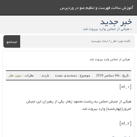
آموزش ساخت فهرست و تنظيم منو در وردپرس
خبر جدید
» هیأتی از حماس وارد بیروت شد
جستجو
هیأتی از حماس وارد بیروت شد
تاریخ : 6th دسامبر 2018
موضوع : دسته‌بندی نشده
بازدید :
نظرات :
بدون نظر
[ad_1]
هیأتی از جنبش حماس به ریاست محمود زهار، یکی از رهبران این جنبش
امروز(چهارشنبه) وارد بیروت شد.
[ad_2]