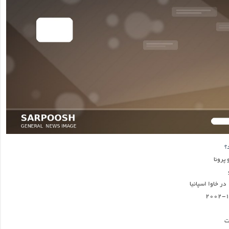
؟
 پرونا
ت