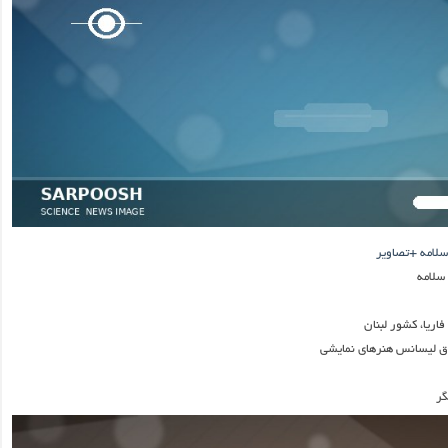
سلامه +تصاویر
سلامه
اریا، کشور لبنان
 لیسانس هنرهای نمایشی
گر