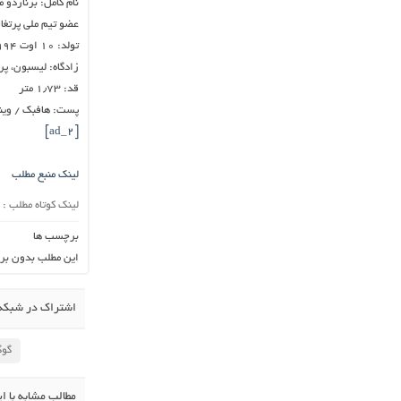
نام کامل: برناردو م
عضو تیم ملی پرتغا
تولد: ۱۰ اوت ۱۹۹۴
زادگاه: لیسبون، پر
قد: ۱٫۷۳ متر
پست: هافبک / وین
[ad_2]
لینک منبع مطلب
لینک کوتاه مطلب :
برچسب ها
این مطلب بدون بر
اشتراک در شبکه 
گوگ
مطالب مشابه با ا