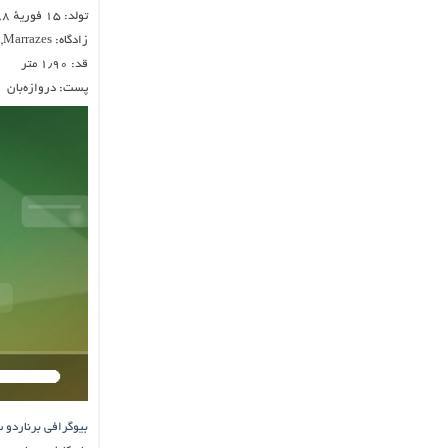
تولد: ۱۵ فوریهٔ ۱۹۸۸
زادگاه: Marrazes, پرتغال
قد: ۱٫۹۰ متر
پست: دروازه‌بان
بیوگرافی برناردو