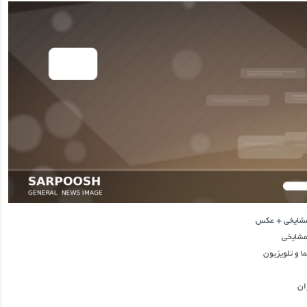
مشایخی + عکس
مشایخی
ا و تلویزیون
ان