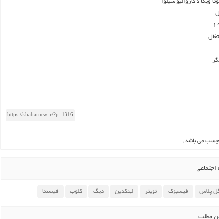
وتا ویگا د کاروالیو سیلوا
ل
تغال
گر
چسب می باشد.
اجتماعی
ل پلاس
فیسبوک
تویتر
لینکدین
دیگ
کلوب
فیسنما
ین مطلب