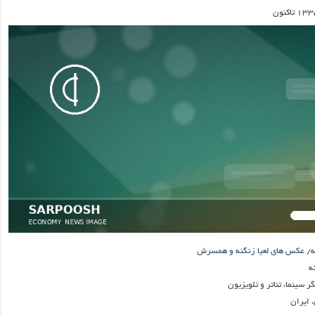
نه/ عکس های لعیا زنگنه و همسرش
ه
ر سینما، تئاتر و تلویزیون