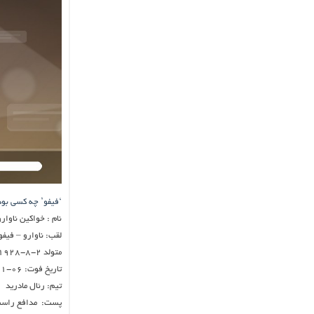
‘فیفو’ چه کسی بود
نام : خواکین ناوارو
لقب: ناوارو – فیفو
متولد ۲-۸-۱۹۲۸ در خاوا اسپانیا
تاریخ فوت: ۰۶-۱۱-۲۰۰۲
تیم: رئال مادرید
پست: مدافع راس