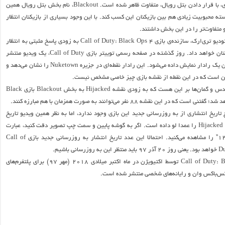
و داستانی این بازی، با قرار دادن بتل رویال، متفاوت ظاهر شده است. Blackout، نام بخش بتل رویال همین
ته محبوبیت زیادی هم بین بازیکنان این کسب کند. با این وجود بسیاری از بازیکنان انتظار
 متفاوت‌تر را در این بخش داشتند.
احتمال می‌رود استودیو تری‌ارک، سازنده‌ی بازی Call of Duty: Black Ops 4 به زودی پاسخ مثبتی به انتظار
این دسته از بازیکنان خواهد داد. روز گذشته در صفحه رسمی توییتر بازی Call of Duty، یک ویدیو منتشر
شده است که در آن یک رادار نمایش داده می‌شود. این رادار نقطه‌ای در جزیره Nuketown را نشان می‌دهد و
ین است که در این نقطه از نقشه بازی چیز خاصی مشخص نیست.
همه احتمالات و حدس و گمان‌ها بر این هست که به زودی نقشه Hijacked به بخش Blackout بازی Black
تاریخ انتشاری از به روزرسانی جدید این بازی وجود ندارد، اما به نظر همین ویدیو تاریخ
اضافه شدن نقشه Hijacked را عمدا لو داده است. اگر به گوشه پایین و سمت چپ تصویر دقت کنید، عبارت
“محرمانه ۱۲٫۱۱٫۱۸” را مشاهده می‌کنید. احتمالا این عدد تاریخ انتشار به روزرسانی جدید بازی Call of
انی باشیم.
بازی Call of Duty: Black Ops 4 توسط اکتیویژن در ماه اکتبر میلادی ۲۰۱۸ (مهر ۹۷) برای پلتفرم‌های