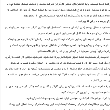
یرفته شده نیست. باید انجمن‌های صنفی کارگران شرکت کشت و صنعت نیشکر هفته تپه با
ی موجود تشکیل شود و طرح طبقه‌بندی بدون ضرورت به اینکه حتما اگر شورای اسلامی کار
جام بدهد کنار برود و به شکلی شود که انجمن صنفی موضوع را انجام دهد.
عده‌ای به دنبال برهم زدن آرامش هستند که حاصل آن بیکاری کارگر است و ما نمی‌خواهیم
 بلکه می‌خواهیم با حفظ کامل آرامش این امور را انجام دهیم.
ه داد: وقتی نماینده‌ای به این شرکت فرستادیم بر ایجاد آرامش تاکید کردیم برای اینکه
فراد رعایت و پیگیری شود. اصل صیانت از اشتغال موجود و تامین مواد اولیه است و
رفرما برای آوردن سرمایه در گردش برای اداره کارخانه هستم.
حامی کارگر هستم که همه حقوق معوقه‌اش پرداخت شود، نمی‌شود مجانی کار کنند. کارگری
ق نگرفته است حق دارد عصبانی شود هر فردی هفت روز حقوق نگیرد عصبانی می‌شود.
ین کارگران گفته شود ما حقوق شما را به رسمیت می‌شناسیم و اکنون توان پرداخت نداریم
اری کنید، اگر شما این سخن را بگویید کارگران با شما همراهی می‌کنند و سفره‌های نداشته
ی شما می‌گشایند.
و رفاه اجتماعی ادامه داد: قلدری کردن برای کارگر و گفتن اینکه تو کار نکرده‌ای و ما حق تو
ت نیست و باید از نیروی کار صیانت کنیم.
د کرد: موضوعات اجتماعی، سیاسی نباید تبدیل به موضوعات امنیتی شود.
یباترین جملاتی که از کارگران هفت تپه شنیدم این بود که کارگران به دنبال این بودند