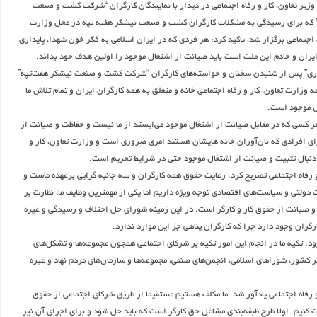
وزیر تعاون، کار و رفاه اجتماعی در دیدار با نمایندگان کارگران “شرکت کشت و صنعت
 که برای رسیدگی به مشکلات کارگران کشت و صنعت نیشکر هفته تپه در محل وزارت
ه اجتماعی برگزار شد، تاکید کرد: هر فردی که در ایران اسلامی به فکر خون شهدا، پایداری
یران و خادم این ملت است باید صیانت از اشتغال موجود را اولین هدف خود بداند.
ری” پس از شنیدن سخنان و خواسته‌های کارگران “شرکت کشت و صنعت نیشکر هفت‌تپه”
ه وزارت تعاون، کار و رفاه اجتماعی خانه و متعلق به همه کارگران ایران و تمام تلاش ما
ل موجود است.
هر کسی که در مقابل صیانت از اشتغال موجود می‌ایستد از ما نیست و حفاظت و صیانت از
ی افرادی که نان‌آوران خانه هایشان هستند امری ضروری است و وزارت تعاون، کار و
 دنبال تثبیت و صیانت از اشتغال موجود حتی در شرایط تحریم است.
 و رفاه اجتماعی تصریح کرد: رعایت حقوق همه کارگران و سه جانبه گرایی برعهده ماست و
دولتی و سیاست‌های اقتصادی توجه ویژه داریم اما یکی از مهمترین وظایف ما، نظارت بر
 و صیانت از حقوق کار و کارگر است. در این زمینه شورای حل اختلاف و رسیدگی و غیره
گران وجود دارد چرا که کارگران پناهی جز این موارد ندارد.
د: تکیه ما در انجام این امور تکیه بر شرکای اجتماعی همچون مجموعه‌ها و تشکل‌های
 کشور، شوراهای اسلامی، انجمن‌های صنفی، مجموعه‌ها و سازمان‌های مردم نهاد و غیره
 و رفاه اجتماعی یادآور شد: ما مکلف هستیم مستقیما از طریق شرکای اجتماعی از حقوق
ت کنیم. اولا طرح طبقه‌بندی مشاغل حق کارگر است که باید حل شود و برای اجرای آن نیز