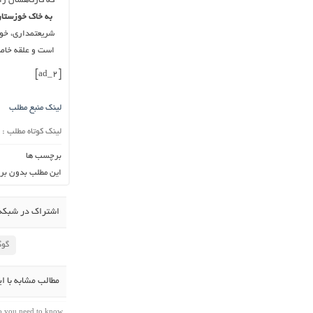
که کارگاهشان راه بیفتد و این 
‎شریعتمداری‌، خ
است و علقه خاصی
[ad_2]
لینک منبع مطلب
لینک کوتاه مطلب :
برچسب ها
این مطلب بدون بر
اشتراک در شبکه 
گوگ
مطالب مشابه با ا
do you need to know