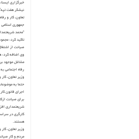
خبرگزاری ایسنا: 
نیشکر هفت تپه”
تعاون، کار و رفا
جمهوری اسلامی ا
“محمد شریعتمدا
تاکید کرد: مجموع
صیانت از اشتغا
‎وی اضافه کرد: 
مشاغل موجود برا
رفاه اجتماعی به
‎وزیر تعاون، کار
حتما به موضوعات 
اجرای قانون کار
برای صیانت ازکار
‎شریعتمداری افزو
کارگری در سراسر
هستند.
‎وزیر تعاون، کار
مردم و کار صیان