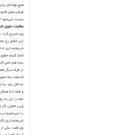
هیچ بهانه‌ای پذ
ظرفیت‌های قانون
نیست نمی‌شود ان
‎وی تصریح کرد: 
این اتفاق رخ دهد
‎شریعتمداری ادام
کمک کنیم حقوق ا
بنده هم حامی کا
از طرف دیگر هم 
که هفت ماه حقو
حداقل باید به ا
و فعلا با ما همک
خود را نیز به رو
‎وزیر تعاون، کار 
را نمی‌دهیم درس
شریعتمداری تاکی
وی گفت: یکی از ز