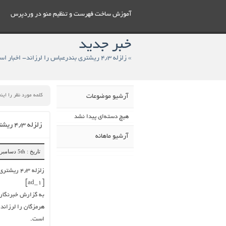
آموزش ساخت فهرست و تنظيم منو در وردپرس
خبر جدید
» زلزله ۴٫۳ ریشتری بندرعباس را لرزاند- اخبار استانها – اخبار تسنیم
آرشیو موضوعات
هیچ دسته‌ای پیدا نشد
زلزله ۴٫۳ ریشتری بندرعباس را لرزاند- اخبار استانها – اخبار تسنیم
آرشیو ماهانه
تاریخ : 5th دسامبر 2018
زلزله ۴٫۳ ریشتری بندرعباس را لرزاند- اخبار استانها – اخبار تسنیم
[ad_1]
به گزارش خبرنگار
است.