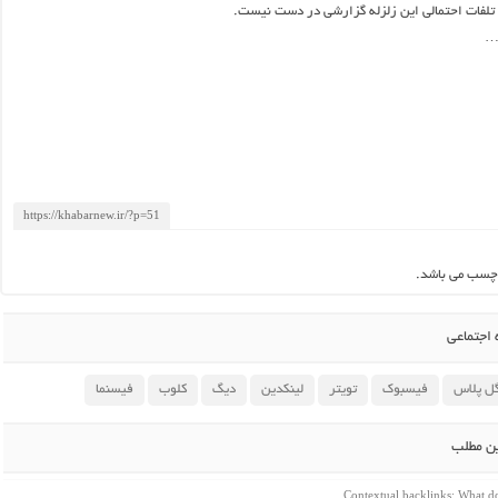
تلفات احتمالی این زلزله گزارشی در دست نیست.
د…
چسب می باشد.
اجتماعی
ل پلاس
فیسبوک
تویتر
لینکدین
دیگ
کلوب
فیسنما
ین مطلب
Contextual backlinks: What 