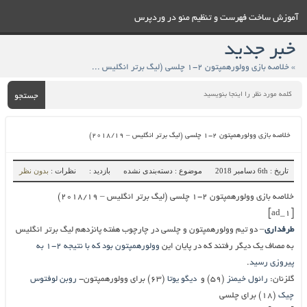
آموزش ساخت فهرست و تنظيم منو در وردپرس
خبر جدید
» خلاصه بازی وولورهمپتون ۲-۱ چلسی (لیگ برتر انگلیس – ۲۰۱۸/۱۹)
جستجو
خلاصه بازی وولورهمپتون ۲-۱ چلسی (لیگ برتر انگلیس – ۲۰۱۸/۱۹)
تاریخ : 6th دسامبر 2018
موضوع : دسته‌بندی نشده
بازدید :
نظرات :
بدون نظر
خلاصه بازی وولورهمپتون ۲-۱ چلسی (لیگ برتر انگلیس – ۲۰۱۸/۱۹)
[ad_1]
طرفداری
– دو تیم وولورهمپتون و چلسی در چارچوب هفته پانزدهم لیگ برتر انگلیس
به مصاف یک دیگر رفتند که در پایان این
وولورهمپتون بود که با نتیجه ۲-۱ به
پیروزی رسید
.
گلزنان:
رائول خیمنز
(۵۹) و
دیگو یوتا
(۶۳) برای وولورهمپتون-
روبن لوفتوس
چیک
(۱۸) برای چلسی