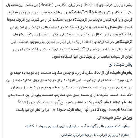
بشر در زبان فرانسوی (Bécher) و در زبان انگلیسی (Beaker) می باشد. این محصول
یکی از پرکاربردترین
شیشه آلات آزمایشگاهی
می باشد که معمولاً برای همزدن، مخلوط
کردن و یا گرم کردن مایعات در آزمایشگاه مورد استفاده قرار می گیرد.این ظروف عموماً
استوانه‌ای شکل با کف تخت و مدرج هستند که در قسمت بالای خود دارای لبه ای می
باشند که همین امر انتقال و ریختن مواد به ظرفی دیگر را تسهیل می کند.
بشرهای
آزمایشگاهی
در اندازه‌های مختلف از یک میلی لیتر تا چندین لیتر موجود هستند. این
ظروف با توجه به لبه ای که برای آنها تعبیه شده دارای درب نمی باشند بنابراین می
توان از شیشه ساعت برای پوشاندن آنها استفاده نمود.
بشر شیشه ای
بشرهای شیشه ای
از لحاظ شکل، کاربرد و جنس متفاوت هستند و با توجه به حیطه ی
کاری مورد استفاده قرار می گیرند. این ظروف دارای درجه بندی روی جداره بوده و این
درجه بندی در بشرهای مختلف ممکن است متفاوت باشد و حجم هر ظرف نیز روی آن
حک شده است. بشرها دارای دسته بندی های متفاوتی هستند. یکی از این دسته بندی
ها،
بشر کوتاه
یا
بشر گریفین
که براساس نام طراح آن جان جزف گریفین ( John
Joseph Griffin) بوده که در آنها ارتفاع ظرف حدودا ۱٫۴ برابر قطر آن می باشد.
ویژگی بشر شیشه ای
مقاومت شیمیایی بالای آنها به آب، محلولهای بازی، اسیدی و مواد ارگانیک
مفاوم در برابر حرارت تا درجه حرارتی مشخص