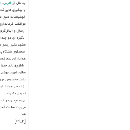
به نقل از
فارس
، 
با پیگیری هایی که
خوشبختانه صبح امر
موافقت فرمانداری
ارسال و ابلاغ گرد
انگیزه ای دو چندا
مشهد تاثیر زیادی د
سخنگوی باشگاه پد
هواداران تیم فوتب
سالن شهید بهشتی 
بلیت مخصوص ورود ب
از تمامی هواداران
تحویل بگیرند.
وی همچنین در خصوص
طی چند ساعت آینده
شد.
[ad_2]