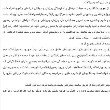
او در این خصوص گفت:
 از سوی باشگاه پدیده، هیات فوتبال و اداره کل ورزش و جوانان خراسان رضوی انجام شد،
وز فرماندری و شورای تامین مشهد با برگزاری رایگان مسابقه موافقت به عمل آوردند. نامه
 و شورای تامین صبح امروز به اداره کل ورزش وجوانان و هیات فوتبال خراسان رضوی
یده است و امیدواریم هواداران مشهدی نیز با حضور پرشور خود در استادیوم امام رضا (ع)
ن را به تیم تزریق نمایند. در موافقت با این موضوع خوش نیت سرپرست محترم فرمانداری
اشتند که باید از ایشان تشکر کرد.
یده خراسان تصریح کرد:
ال پدیده برای تماشای بازی تیم شهرشان مقابل ماشین سازی تبریز و ورود به ورزشگاه امام
رضا(ع)، باید حتما بلیت داشته باشند که توزیع این بلیت های رایگان از ساعت ۱۴ فردا جمعه ۱۶ آذر در محل
مشهد انجام خواهد شد. بر اساس هماهنگی های انجام شده به هیچ عنوان تماشاگرانی که
ه ورزشگاه را نداشته باشند ، اجازه ورود به ورزشگاه را نخواهند داشت ، به همین دلیل
 خواهشمند یم تا پیش از شروع بازی با مراجعه به مکان اعلام شده بلیت رایگان بازی را
 افرادی که از طریق سایت اینترنتی بلیت دریافت کرده اند نیز، گفت:
 پیامک نحوه عودت وجه و یا جایگزین کردن بلیت یک بازی دیگر به این افراد ارسال خواهد