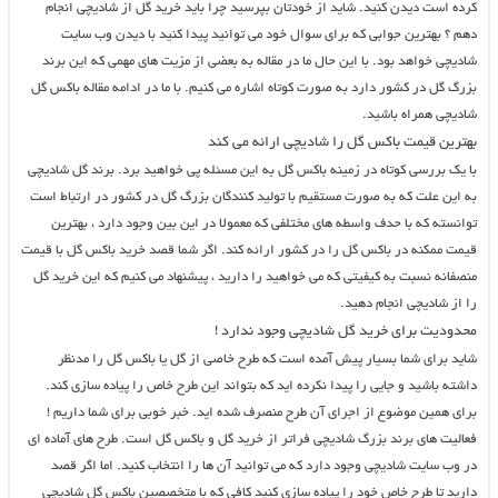
کرده است دیدن کنید. شاید از خودتان بپرسید چرا باید خرید گل از شادیچی انجام
دهم ؟ بهترین جوابی که برای سوال خود می توانید پیدا کنید با دیدن وب سایت
شادیچی خواهد بود. با این حال ما در مقاله به بعضی از مزیت های مهمی که این برند
بزرگ گل در کشور دارد به صورت کوتاه اشاره می کنیم. با ما در ادامه مقاله باکس گل
شادیچی همراه باشید.
بهترین قیمت باکس گل را شادیچی ارائه می کند
با یک بررسی کوتاه در زمینه باکس گل به این مسئله پی خواهید برد. برند گل شادیچی
به این علت که به صورت مستقیم با تولید کنندگان بزرگ گل در کشور در ارتباط است
توانسته که با حدف واسطه های مختلفی که معمولا در این بین وجود دارد ، بهترین
قیمت ممکنه در باکس گل را در کشور ارائه کند. اگر شما قصد خرید باکس گل با قیمت
منصفانه نسبت به کیفیتی که می خواهید را دارید ، پیشنهاد می کنیم که این خرید گل
را از شادیچی انجام دهید.
محدودیت برای خرید گل شادیچی وجود ندارد !
شاید برای شما بسیار پیش آمده است که طرح خاصی از گل یا باکس گل را مدنظر
داشته باشید و جایی را پیدا نکرده اید که بتواند این طرح خاص را پیاده سازی کند.
برای همین موضوع از اجرای آن طرح منصرف شده اید. خبر خوبی برای شما داریم !
فعالیت های برند بزرگ شادیچی فراتر از خرید گل و باکس گل است. طرح های آماده ای
در وب سایت شادیچی وجود دارد که می توانید آن ها را انتخاب کنید. اما اگر قصد
دارید تا طرح خاص خود را پیاده سازی کنید کافی که با متخصصین باکس گل شادیچی