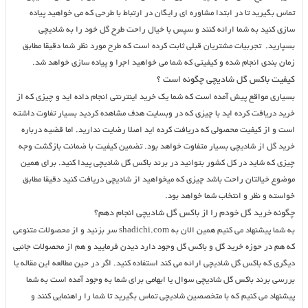
تماس بگیرید تا در ابتدا مشاوره ای رایگان در ارتباط با طرحی که می خواهید پیاده
سازی کنید به شما ارائه کنند و سپس با خیال راحت طرح گل خود را به شادیچی
بسپارید. تجربیات مشتریان قبلی ثابت کرده است که طرح مورد نظر شما دقیقا مطابق
زمان بندی انجام شده و کیفیتی که شما می خواهید اجرا و پیاده سازی خواهد شد.
کیفیت باکس گل شادیچی چگونه است ؟
بسیاری مواقع پیش آمده است که شما یک خرید اینترنتی انجام داده اید و چیزی که از
خرید دریافت کرده اید با چیزی که در وبسایت هدف مشاهده کردید بسیار تفاوت داشته
است و از کیفیت محصولی که دریافت کرده اید اصلا رضایت ندارید. اما قضیه درباره
خرید گل از شادیچی بسیار متفاوت خواهد بود. تضمین کیفیت با ضمانت بازگشت وجه
چیزی که شاید در کل کشور بتوانید در برند باکس گل شادیچی پیدا کنید. برای همین
موضوع خیالتان راحت باشد چیزی که میخواهید از شادیچی دریافت کنید دقیقا مطابق
خواسته و نظر و انتخاب شما خواهد بود.
چگونه خرید گل خودم را از باکس گل شادیچی انجام دهم؟
به شما پیشنهاد می کنیم همین الان به shadichi.com سر بزنید و از محصولات متنوعی
که هم در حوزه خرید گل و باکس گل وجود دارد دیدن فرمایید و هم از محصولات جانبی
دیگری که باکس گل شادیچی ارائه می کند استفاده کنید. اگر در حین مطالعه این مقاله یا
بررسی برند باکس گل شادیچی سوال یا ابهامی برای شما به وجود آمده است به شما
پیشنهاد می کنیم که با متخصصین شادیچی تماس بگیرید تا شما را راهنمایی کنند و