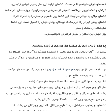
خانم‌های خوش‌سلیقه و خاص هست. نت‌های اولیه این عطر بسیار خوشبو زنجبیل،
نارنگی و نمک دریایی می‌باشند. تلفیقی از حس‌های خوب برای یک روز ساحلی. در ادامه
نت‌های میانی به میدان می‌آیند؛ این نت‌ها بوی ماگنولیا و عسل را به همراه دارند.
نت‌های پایانی نیز از راه می‌رسند تا میهمانی بوهای خوش را تکمیل کنند. این نت‌ها
عبارت‌اند از: مشک و سدر.
بوی خوش این ادکلن را هرگز فراموش نخواهید کرد.
چه عطری زنان را تحریک میکند؟ عطر های محرک زنانه بشناسیم.
بسیاری از آقایان تمایل دارند عطر هایی را استفاده کنند که به آن ها حس اعتماد به
نفس بخشیده و به واسطه رایحه خوبی که دارد خانم مورد علاقشان را به آنان جذب
نماید.
در ادامه لیستی از بهترین
عطر تحریک کننده زنان
را عنوان می کنیم. امیدواریم کعه
این مطلب برایتان مفید واقع شود.
ادکلن مردانه بولگاری مدل Aqva Pour Homme عطر محرک زنانه
عطر آکوا پور هوم که از ابتدا جزو پر فروش ترین عطر های دنیا بوده و هنوز هم می
باشد، احساس تمرکز و تفکر بسیار بالایی به افراد خواهد داد. به این وسیله می توانید
با حواس جمع تری در پی کسب علاقه خانم مورد نظرتان باشید.
نت های اولیه این عطرشامل درخت نارنج، پرتقال ماندارین و پرتقال می باشند؛ که