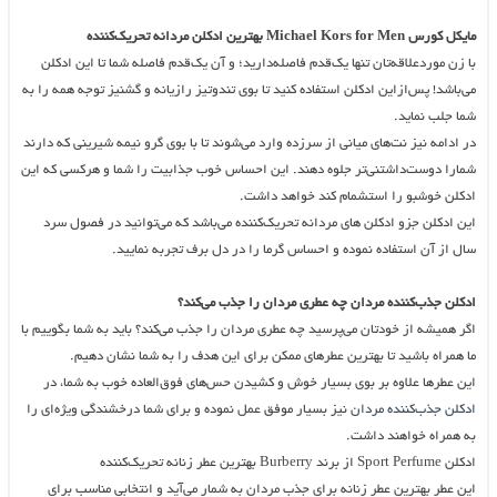
مایکل کورس
Michael Kors for Men
بهترین ادکلن مردانه تحریک‌کننده
با زن موردعلاقه‌تان تنها یک‌قدم فاصله‌دارید؛ و آن یک‌قدم فاصله شما تا این ادکلن
می‌باشد! پس‌ازاین ادکلن استفاده کنید تا بوی تندوتیز رازیانه و گشنیز توجه همه را به
شما جلب نماید.
در ادامه نیز نت‌های میانی از سرزده وارد می‌شوند تا با بوی گرو نیمه شیرینی که دارند
شمارا دوست‌داشتنی‌تر جلوه دهند. این احساس خوب جذابیت را شما و هرکسی که این
ادکلن خوشبو را استشمام کند خواهد داشت.
این ادکلن جزو ادکلن های مردانه تحریک‌کننده می‌باشد که می‌توانید در فصول سرد
سال از آن استفاده نموده و احساس گرما را در دل برف تجربه نمایید.
ادکلن جذب‌کننده مردان چه عطری مردان را جذب می‌کند؟
اگر همیشه از خودتان می‌پرسید چه عطری مردان را جذب می‌کند؟ باید به شما بگوییم با
ما همراه باشید تا بهترین عطرهای ممکن برای این هدف را به شما نشان دهیم.
این عطرها علاوه بر بوی بسیار خوش و کشیدن حس‌های فوق‌العاده خوب به شما، در
ادکلن جذب‌کننده مردان
نیز بسیار موفق عمل نموده و برای شما درخشندگی ویژه‌ای را
به همراه خواهند داشت.
ادکلن Sport Perfume از برند Burberry بهترین عطر زنانه تحریک‌کننده
این عطر بهترین عطر زنانه برای جذب مردان به شمار می‌آید و انتخابی مناسب برای