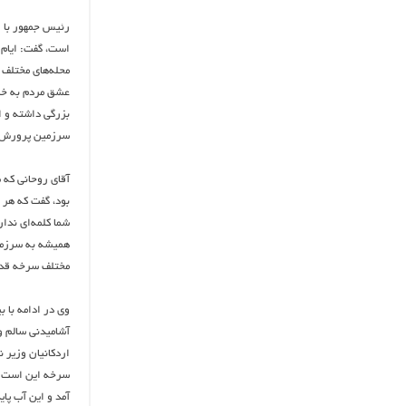
رئیس جمهور با ا
است، گفت: ایام 
محله‌های مختلف 
عشق مردم به خان
بزرگی داشته و 
سرزمین پرورش ی
آقای روحانی که 
بود، گفت که هر 
شما کلمه‌ای ندا
همیشه به سرزمین
مختلف سرخه قدم 
وی در ادامه با ب
آشامیدنی سالم و 
اردکانیان وزیر ن
سرخه این است که تابستان ۹۹، ان‌شاء‌الله 
آمد و این آب پایدار برای ۳۰ سال آینده 