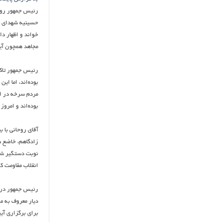
رئیس جمهور روز
حسینیه شهدای س
خواند و اظهار د
مجاهد همچون آی
رئیس جمهور تاکی
بوده‌اند، اما ا
مردم سرخه در ای
بوده‌اند و امروز
آقای روحانی با ب
زادگاهم، خاضع هس
نوبت دستگیر شده
انقلاب مقاومت ک
رئیس جمهور در 
دیار معروف به مر
برای برگزاری آی