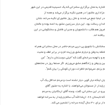
شاره به محل برگزاری سخنرانی که یک حسینیه قدیمی در این شهر
عزاداری عاشورا در همین تکیه برگزار می‌شد و همه از
در اینجا جمع می شدند و نخل روز عاشورای تکیه سرخه، نشان
دان رسالت بود. این دیار سرزمین عشق به ائمه بوده و عالمان
امروز هم طلاب، دانشجویان و مدیران فاضل و سختکوشی در این
افته اند.
سخنانش با تشویق پی درپی مردم حاضر در محل سخنرانی همراه
لحظه به وطن و دیارم عشق ورزیده ام و در برابر لطف و محبت
رم و با لهجه سرخه‌ای گفت که “خیلی دوست‌تان دارم”. “من
 و وطن و زادگاهم عشق می‌ورزم. اگر صدها روز در محله‌های
بزنم، نمی‌توانم خاطرات دوران کودکی را بیان کنم”.
یان اینکه دیار کویر، دیار تشنه است و مردم حداقل یک آب
پایدار از مسئولان می‌خواهند، با اشاره به حضور آقای
یرو در این سخنرانی، گفت: وعده آقای اردکانیان به مردم
آب سالم و پایدار به سرخه خواهد
سرخه را تضمین می کند.