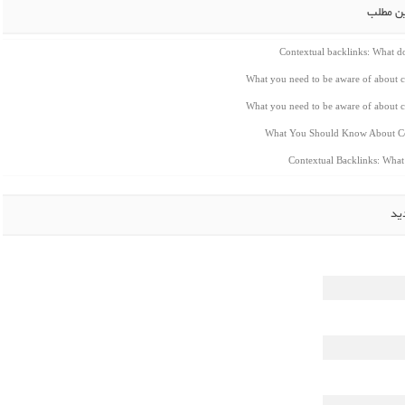
ین مطلب
Contextual backlinks: What 
What you need to be aware of about c
What you need to be aware of about c
What You Should Know About Co
Contextual Backlinks: Wha
ید