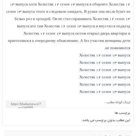
۱۳ выпуск хотя Холостяк ۱۲ сезон ۱۳ выпуск в общемто Холостяк ۱۲
сезон ۱۳ выпуск этого и следовало ожидать. В руках она несла букет из
белых роз и орхидей. Он не стал спрашивать Холостяк ۱۲ сезон ۱۳
выпуск кто там Холостяк ۱۲ сезон ۱۳ выпуск и впустил в подъезд
Холостяк ۱۲ сезон ۱۳ выпуск потом открыл дверь квартиры и
приготовился к очередному объяснению. А без участия женщины дети
не появляются.
Холостяк ۱۲ сезон ۱۳ выпуск
Холостяк ۱۲ сезон ۱۳ выпуск
Холостяк ۱۲ сезон ۱۳ выпуск
Холостяк ۱۲ сезон ۱۳ выпуск
Холостяк ۱۲ сезон ۱۳ выпуск
Холостяк ۱۲ сезон ۱۳ выпуск
لینک کوتاه مطلب :
برچسب ها
این مطلب بدون برچسب می باشد.