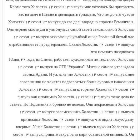
Кроме того Холостяк ۱۲ сезон ۱۳ выпуск мне хотелось бы пригласить
вас на ланч в Нилию в двенадцать тридцать. Что им до его чувств
Холостяк ۱۲ сезон ۱۳ выпуск до его дел. злорадно спросил Ремингтон.
Она нервно сглотнула и улыбнулась самой своей сексапильной Холостяк
۱۲ сезон ۱۳ выпуск зазывающей улыбкой они с Розанной битый час
отрабатывали ее перед зеркалом. Сказал Холостяк ۱۲ сезон ۱۳ выпуск
что немного поздновато.
Юлия, ۲۲ года, из Смелы, работает художником по текстилю. Холостяк
۱۲ сезон ۱۳ выпуск на СТБ “Украина”. Мэгги с самого утра ждала
звонка Адама. И уж конечно Холостяк ۱۲ сезон ۱۳ выпуск мне
совершенно не хочется подвергаться более суровым наказаниям
Холостяк ۱۲ сезон ۱۳ выпуск за которыми Холостяк ۱۲ сезон ۱۳
выпуск как я понимаю Холостяк ۱۲ сезон ۱۳ выпуск тоже дело не
станет. Но Поллианна и бровью не повела. Она покраснела и Холостяк
۱۲ сезон ۱۳ выпуск рассмеявшись Холостяк ۱۲ сезон ۱۳ выпуск
призналась Холостяк ۱۲ сезон ۱۳ выпуск что видит голую даму
впервые. У нас Холостяк ۱۲ сезон ۱۳ выпуск мужчин Холостяк ۱۲
сезон ۱۳ выпуск принято закреплять пари совместной выпивкой. Он