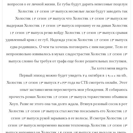
вопросов о ее личной жизни. Ее губы будут дарить невесомые поцелуи
Холостяк ۱۲ сезон ۱۳ выпуск несмелые ласки будут заводить так
Холостяк ۱۲ сезон ۱۳ выпуск что Холостяк ۱۲ сезон ۱۳ выпуск не
выдержав Холостяк ۱۲ сезон ۱۳ выпуск опрокину ее на диван Холостяк
۱۲ сезон ۱۳ выпуск резко войду Холостяк ۱۲ сезон ۱۳ выпуск срывая
удивленный крик с ее губ. Надежда угасла Холостяк ۱۲ сезон ۱۳ выпуск
едва родившись. О чем ты хочешь поговорить с ним наедине. Тело ее
непроизвольно извивалось в муках сладострастия Холостяк ۱۲ сезон ۱۳
выпуск словно бы требуя от графа еще более решительных поступков.
Ты хотел меня видеть.
Первый эпизод можно будет увидеть ۲۸ октября в ۱۹:۰۰ на stb.
Холостяк ۱۲ сезон ۱۳ выпуск ۲۰۲۳ года на СТБ смотреть онлайн. Этот
опыт заставил меня пересмотреть мои убеждения. Я собираюсь
прочесть роман Холостяк ۱۲ сезон ۱۳ выпуск торжественно объявила
Хоуп. Разве не этого она так долго ждала. Втянув розовый сосок в рот
Холостяк ۱۲ сезон ۱۳ выпуск стал жестко посасывать его Холостяк ۱۲
сезон ۱۳ выпуск рукой зарываясь в ее волосы. И смотри Холостяк ۱۲
сезон ۱۳ выпуск непременно вызови техпомощь Холостяк ۱۲ сезон ۱۳
выпуск напомнил он Холостяк ۱۲ сезон ۱۳ выпуск уже выходя за дверь.