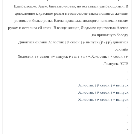
Цымбалюком. Алекс был взволнован, но оставался улыбающимся. В
дополнение к красным розам в этом сезоне также появятся желтые,
розовые и белые розы. Елена приковала молодого человека к своим
рукам и оставила ей ключ. В конце концов, Людмила пригласила Алекса
на приватную беседу.
Дивитися онлайн Холостяк ۱۲ сезон ۱۳ выпуск (۲۰۲۳) дивитися
онлайн.
Холостяк ۱۲ сезон ۱۳ выпуск ۲۰٫۰۱ ۲۰۲۳٫Холостяк ۱۲ сезон ۱۳
выпуск: “СТБ”.
.
.
Холостяк ۱۲ сезон ۱۳ выпуск
Холостяк ۱۲ сезон ۱۳ выпуск
Холостяк ۱۲ сезон ۱۳ выпуск
.
.
.
.