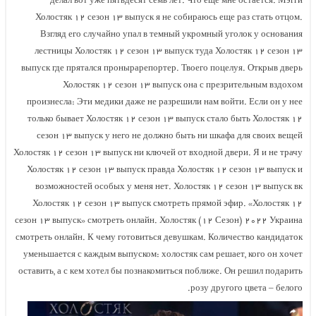
делал вот уже пятьдесят семь лет. Что еще мне остается. Мэгги
Холостяк ۱۲ сезон ۱۳ выпуск я не собираюсь еще раз стать отцом.
Взгляд его случайно упал в темный укромный уголок у основания
лестницы Холостяк ۱۲ сезон ۱۳ выпуск туда Холостяк ۱۲ сезон ۱۳
выпуск где прятался пронырарепортер. Твоего поцелуя. Открыв дверь
Холостяк ۱۲ сезон ۱۳ выпуск она с презрительным вздохом
произнесла: Эти медики даже не разрешили нам войти. Если он у нее
только бывает Холостяк ۱۲ сезон ۱۳ выпуск стало быть Холостяк ۱۲
сезон ۱۳ выпуск у него не должно быть ни шкафа для своих вещей
Холостяк ۱۲ сезон ۱۳ выпуск ни ключей от входной двери. Я и не трачу
Холостяк ۱۲ сезон ۱۳ выпуск правда Холостяк ۱۲ сезон ۱۳ выпуск и
возможностей особых у меня нет. Холостяк ۱۲ сезон ۱۳ выпуск вк
Холостяк ۱۲ сезон ۱۳ выпуск смотреть прямой эфир. «Холостяк ۱۲
сезон ۱۳ выпуск» смотреть онлайн. Холостяк (۱۲ Сезон) ۲۰۲۲ Украина
смотреть онлайн. К чему готовиться девушкам. Количество кандидаток
уменьшается с каждым выпуском: холостяк сам решает, кого он хочет
оставить, а с кем хотел бы познакомиться поближе. Он решил подарить
розу другого цвета – белого.