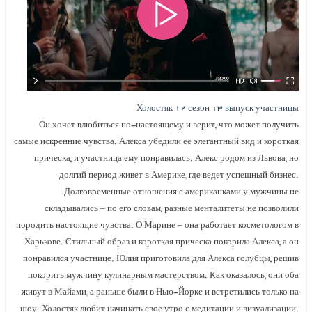
Холостяк ۱۲ сезон ۱۳ выпуск участницы
Он хочет влюбиться по-настоящему и верит, что может получить
самые искренние чувства. Алекса убедили ее элегантный вид и короткая
прическа, и участница ему понравилась. Алекс родом из Львова, но
долгий период живет в Америке, где ведет успешный бизнес.
Долговременные отношения с американками у мужчины не
складывались – по его словам, разные менталитеты не позволили
породить настоящие чувства. О Марине – она работает косметологом в
Харькове. Стильный образ и короткая прическа покорила Алекса, а он
понравился участнице. Юлия приготовила для Алекса голубцы, решив
покорить мужчину кулинарным мастерством. Как оказалось, они оба
живут в Майами, а раньше были в Нью-Йорке и встретились только на
шоу. Холостяк любит начинать свое утро с медитации и визуализации.