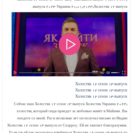
выпуск ۲۰۲۳ Украина ۲۰٫۰۱٫۲۰۲۳٫Холостяк ۱۲ випуск.
Холостяк ۱۲ сезон ۱۳ выпуск
Холостяк ۱۲ сезон ۱۳ выпуск
Холостяк ۱۲ сезон ۱۳ выпуск
Холостяк ۱۲ сезон ۱۳ выпуск Холостяк Украина ۲۰۲۳٫ Сейчас наш
холостяк, который сюда приедет за любовью живёт в Майами. Вы
поедете со мной. Раз в несколько лет он получал письмо из Индии
Холостяк ۱۲ сезон ۱۳ выпуск от Спэрроу. Ей не хватает благоразумия.
Если уж ей так захотелось влюбиться Холостяк ۱۲ сезон ۱۳ выпуск то