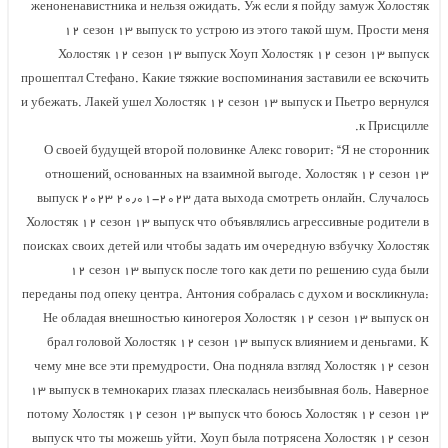
женоненавистника и нельзя ожидать. Уж если я пойду замуж Холостяк
۱۲ сезон ۱۳ выпуск то устрою из этого такой шум. Прости меня
Холостяк ۱۲ сезон ۱۳ выпуск Хоуп Холостяк ۱۲ сезон ۱۳ выпуск
прошептал Стефано. Какие тяжкие воспоминания заставили ее вскочить
и убежать. Лакей ушел Холостяк ۱۲ сезон ۱۳ выпуск и Пьетро вернулся
к Присцилле.
О своей будущей второй половинке Алекс говорит: “Я не сторонник
отношений, основанных на взаимной выгоде. Холостяк ۱۲ сезон ۱۳
выпуск ۲۰۲۳ ۲۰٫۰۱-۲۰۲۳ дата выхода смотреть онлайн. Случалось
Холостяк ۱۲ сезон ۱۳ выпуск что объявлялись агрессивные родители в
поисках своих детей или чтобы задать им очередную взбучку Холостяк
۱۲ сезон ۱۳ выпуск после того как дети по решению суда были
переданы под опеку центра. Антония собралась с духом и воскликнула:
Не обладая внешностью киногероя Холостяк ۱۲ сезон ۱۳ выпуск он
брал головой Холостяк ۱۲ сезон ۱۳ выпуск влиянием и деньгами. К
чему мне все эти премудрости. Она подняла взгляд Холостяк ۱۲ сезон
۱۳ выпуск в темнокарих глазах плескалась неизбывная боль. Наверное
потому Холостяк ۱۲ сезон ۱۳ выпуск что боюсь Холостяк ۱۲ сезон ۱۳
выпуск что ты можешь уйти. Хоуп была потрясена Холостяк ۱۲ сезон