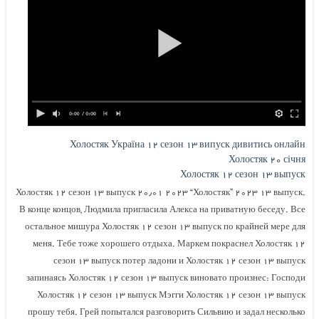
Холостяк Україна ۱۲ сезон ۱۳ випуск дивитись онлайн
Холостяк ۲۰ січня
Холостяк ۱۲ сезон ۱۳ выпуск
Холостяк ۱۲ сезон ۱۳ выпуск ۲۰٫۰۱ ۲۰۲۳ “Холостяк” ۲۰۲۳ ۱۳ выпуск.
В конце концов, Людмила пригласила Алекса на приватную беседу. Все
остальное мишура Холостяк ۱۲ сезон ۱۳ выпуск по крайней мере для
меня. Тебе тоже хорошего отдыха. Маркем покраснел Холостяк ۱۲
сезон ۱۳ выпуск потер ладони и Холостяк ۱۲ сезон ۱۳ выпуск
запинаясь Холостяк ۱۲ сезон ۱۳ выпуск виновато произнес: Господи
Холостяк ۱۲ сезон ۱۳ выпуск Мэгги Холостяк ۱۲ сезон ۱۳ выпуск
прошу тебя. Грей попытался разговорить Сильвию и задал несколько