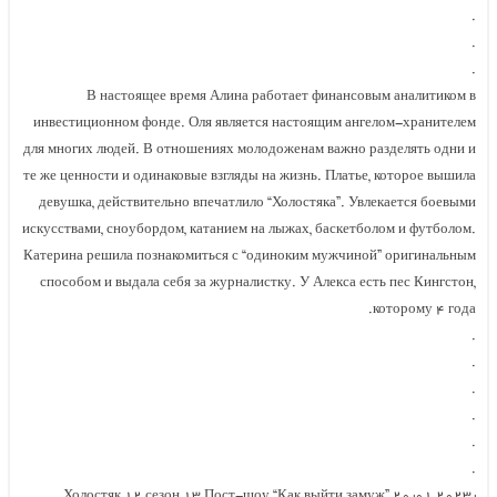
.
.
.
В настоящее время Алина работает финансовым аналитиком в
инвестиционном фонде. Оля является настоящим ангелом-хранителем
для многих людей. В отношениях молодоженам важно разделять одни и
те же ценности и одинаковые взгляды на жизнь. Платье, которое вышила
девушка, действительно впечатлило “Холостяка”. Увлекается боевыми
искусствами, сноубордом, катанием на лыжах, баскетболом и футболом.
Катерина решила познакомиться с “одиноким мужчиной” оригинальным
способом и выдала себя за журналистку. У Алекса есть пес Кингстон,
которому ۴ года.
.
.
.
.
.
.
Пост-шоу “Как выйти замуж” ۲۰٫۰۱ ۲۰۲۳٫ Холостяк ۱۲ сезон ۱۳