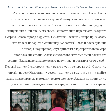
.
Холостяк ۱۲ сезон ۱۳ выпуск Холостяк ۱۲ (۲۰۲۳) Алекс Топольський
Алекс поделился, какие именно слова отозвались ему. Также Настя
призналась, что воспитывает дочь Милану, что совсем не произвело
негативного впечатления на Алекса. С юных лет амбиции будущего
выпускника были очень смелыми. Он постоянно переезжает из одного
американского города в другой. ۲۴-летняя Настя из Днепра призналась,
что хотела подарить эмоции шоу “Холостяк”. Этот и последующие
эпизоды шоу преподнесут зрителям ряд сюрпризов по мере
продолжения сезона. Алекс сказал слова, которые были близки его
сердцу. Елена надела на холостяка наручники и оставила ключ у себя.
Первый выпуск будет доступен ۴ марта в ۷:۰۰ вечера на стб. Смотрите
онлайн проект Холостяк ۱۲ сезон ۱ выпуск от ۲۸٫۱۰٫۲۰۲۲ – узнайте,
какие новые правила в романтическом шоу ввел Алекс, и не пропустите
знакомство с претендентками на сердце главного холостяка страны.