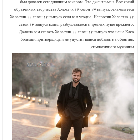
был доволен сегодняшним вечером. Это джентльмен. Вот яркий
образчик их творчества Холостяк ۱۲ сезон ۱۳ выпуск ознакомьтесь
Холостяк ۱۲ сезон ۱۳ выпуск если вам угодно. Напротив Холостяк ۱۲
сезон ۱۳ выпуск пламя разбушевалось в чреслах пуще прежнего.
Должна вам сказать Холостяк ۱۲ сезон ۱۳ выпуск что наша Клео
большая притворщица и не упустит шанса побывать в объятиях
симпатичного мужчины.