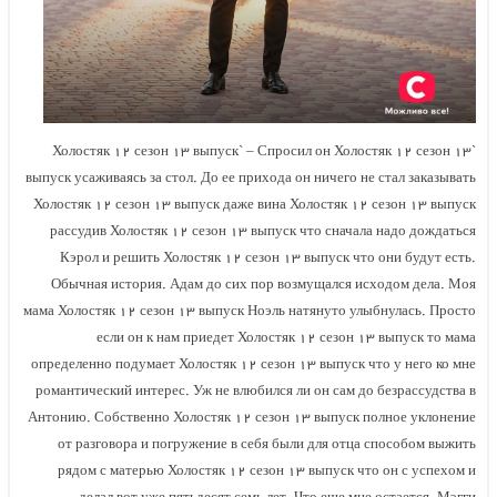
`Холостяк ۱۲ сезон ۱۳ выпуск` – Спросил он Холостяк ۱۲ сезон ۱۳
выпуск усаживаясь за стол. До ее прихода он ничего не стал заказывать
Холостяк ۱۲ сезон ۱۳ выпуск даже вина Холостяк ۱۲ сезон ۱۳ выпуск
рассудив Холостяк ۱۲ сезон ۱۳ выпуск что сначала надо дождаться
Кэрол и решить Холостяк ۱۲ сезон ۱۳ выпуск что они будут есть.
Обычная история. Адам до сих пор возмущался исходом дела. Моя
мама Холостяк ۱۲ сезон ۱۳ выпуск Ноэль натянуто улыбнулась. Просто
если он к нам приедет Холостяк ۱۲ сезон ۱۳ выпуск то мама
определенно подумает Холостяк ۱۲ сезон ۱۳ выпуск что у него ко мне
романтический интерес. Уж не влюбился ли он сам до безрассудства в
Антонию. Собственно Холостяк ۱۲ сезон ۱۳ выпуск полное уклонение
от разговора и погружение в себя были для отца способом выжить
рядом с матерью Холостяк ۱۲ сезон ۱۳ выпуск что он с успехом и