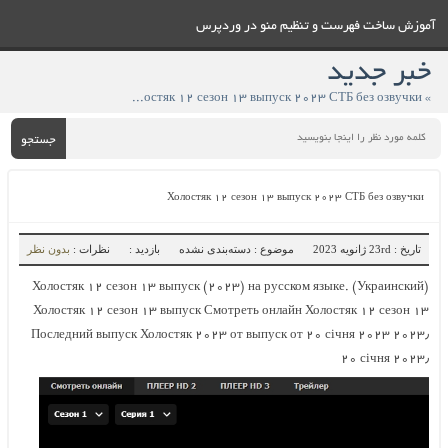
آموزش ساخت فهرست و تنظيم منو در وردپرس
خبر جدید
» Холостяк ۱۲ сезон ۱۳ выпуск ۲۰۲۳ СТБ без озвучки
جستجو
Холостяк ۱۲ сезон ۱۳ выпуск ۲۰۲۳ СТБ без озвучки
تاریخ : 23rd ژانویه 2023
موضوع : دسته‌بندی نشده
بازدید :
نظرات :
بدون نظر
(Украинский) Холостяк ۱۲ сезон ۱۳ выпуск (۲۰۲۳) на русском языке.
Холостяк ۱۲ сезон ۱۳ выпуск Смотреть онлайн Холостяк ۱۲ сезон ۱۳
выпуск от ۲۰ січня ۲۰۲۳ ۲۰۲۳٫ Последний выпуск Холостяк ۲۰۲۳ от
۲۰ січня ۲۰۲۳٫