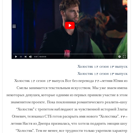
Холостяк ۱۲ сезон ۱۳ выпуск
Холостяк ۱۲ сезон ۱۳ выпуск
Холостяк ۱۲ сезон ۱۳ выпуск Все без перевода ۲۲-летняя Юлия из
Смелы занимается текстильным искусством. Мы уже знаем имена
некоторых девушек, которые одними из первых приняли участие в этом
знаменитом проекте. Пока поклонники романтического реалити-шоу
“Холостяк” с трепетом наблюдают за чувственной историей Златы
Огневич, телеканал СТБ готов раскрыть имя нового “Холостяка”. ۲۴-
летняя Настя из Днепра призналась, что хотела подарить эмоции шоу
“Холостяк”. Тем не менее, все трудности только укрепили характер