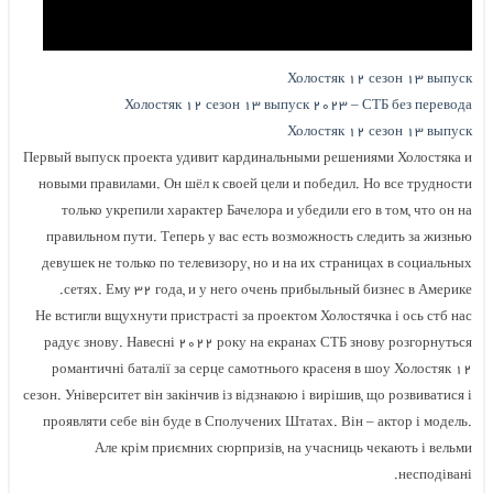
Холостяк ۱۲ сезон ۱۳ выпуск
Холостяк ۱۲ сезон ۱۳ выпуск ۲۰۲۳ – СТБ без перевода
Холостяк ۱۲ сезон ۱۳ выпуск
Первый выпуск проекта удивит кардинальными решениями Холостяка и
новыми правилами. Он шёл к своей цели и победил. Но все трудности
только укрепили характер Бачелора и убедили его в том, что он на
правильном пути. Теперь у вас есть возможность следить за жизнью
девушек не только по телевизору, но и на их страницах в социальных
сетях. Ему ۳۲ года, и у него очень прибыльный бизнес в Америке.
Не встигли вщухнути пристрасті за проектом Холостячка і ось стб нас
радує знову. Навесні ۲۰۲۲ року на екранах СТБ знову розгорнуться
романтичні баталії за серце самотнього красеня в шоу Холостяк ۱۲
сезон. Університет він закінчив із відзнакою і вирішив, що розвиватися і
проявляти себе він буде в Сполучених Штатах. Він – актор і модель.
Але крім приємних сюрпризів, на учасниць чекають і вельми
несподівані.