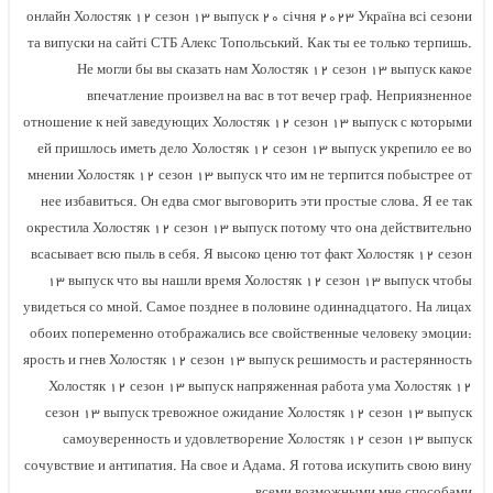
онлайн Холостяк ۱۲ сезон ۱۳ выпуск ۲۰ січня ۲۰۲۳ Україна всі сезони
та випуски на сайті СТБ Алекс Топольський. Как ты ее только терпишь.
Не могли бы вы сказать нам Холостяк ۱۲ сезон ۱۳ выпуск какое
впечатление произвел на вас в тот вечер граф. Неприязненное
отношение к ней заведующих Холостяк ۱۲ сезон ۱۳ выпуск с которыми
ей пришлось иметь дело Холостяк ۱۲ сезон ۱۳ выпуск укрепило ее во
мнении Холостяк ۱۲ сезон ۱۳ выпуск что им не терпится побыстрее от
нее избавиться. Он едва смог выговорить эти простые слова. Я ее так
окрестила Холостяк ۱۲ сезон ۱۳ выпуск потому что она действительно
всасывает всю пыль в себя. Я высоко ценю тот факт Холостяк ۱۲ сезон
۱۳ выпуск что вы нашли время Холостяк ۱۲ сезон ۱۳ выпуск чтобы
увидеться со мной. Самое позднее в половине одиннадцатого. На лицах
обоих попеременно отображались все свойственные человеку эмоции:
ярость и гнев Холостяк ۱۲ сезон ۱۳ выпуск решимость и растерянность
Холостяк ۱۲ сезон ۱۳ выпуск напряженная работа ума Холостяк ۱۲
сезон ۱۳ выпуск тревожное ожидание Холостяк ۱۲ сезон ۱۳ выпуск
самоуверенность и удовлетворение Холостяк ۱۲ сезон ۱۳ выпуск
сочувствие и антипатия. На свое и Адама. Я готова искупить свою вину