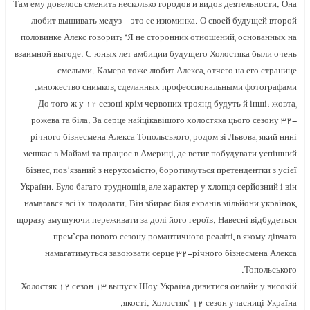
Там ему довелось сменить несколько городов и видов деятельности. Она
любит вышивать медуз – это ее изюминка. О своей будущей второй
половинке Алекс говорит: “Я не сторонник отношений, основанных на
взаимной выгоде. С юных лет амбиции будущего Холостяка были очень
смелыми. Камера тоже любит Алекса, отчего на его странице
множество снимков, сделанных профессиональными фотографами.
До того ж у ۱۲ сезоні крім червоних троянд будуть й інші: жовта,
рожева та біла. За серце найцікавішого холостяка цього сезону ۳۲-
річного бізнесмена Алекса Топольського, родом зі Львова, який нині
мешкає в Майамі та працює в Америці, де встиг побудувати успішний
бізнес, пов’язаний з нерухомістю, боротимуться претендентки з усієї
України. Було багато труднощів, але характер у хлопця серйозний і він
намагався всі їх подолати. Він збирає біля екранів мільйони українок,
щоразу змушуючи переживати за долі його героїв. Навесні відбудеться
прем’єра нового сезону романтичного реаліті, в якому дівчата
намагатимуться завоювати серце ۳۲-річного бізнесмена Алекса
Топольського.
Холостяк ۱۲ сезон ۱۳ выпуск Шоу Україна дивитися онлайн у високій
якості. Холостяк” ۱۲ сезон учасниці Україна.