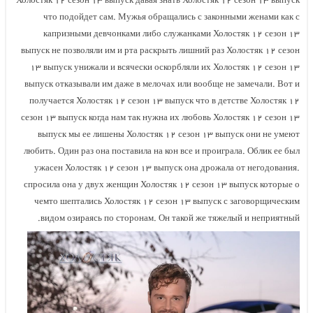
Холостяк ۱۲ сезон ۱۳ выпуск давая знать Холостяк ۱۲ сезон ۱۳ выпуск
что подойдет сам. Мужья обращались с законными женами как с
капризными девчонками либо служанками Холостяк ۱۲ сезон ۱۳
выпуск не позволяли им и рта раскрыть лишний раз Холостяк ۱۲ сезон
۱۳ выпуск унижали и всячески оскорбляли их Холостяк ۱۲ сезон ۱۳
выпуск отказывали им даже в мелочах или вообще не замечали. Вот и
получается Холостяк ۱۲ сезон ۱۳ выпуск что в детстве Холостяк ۱۲
сезон ۱۳ выпуск когда нам так нужна их любовь Холостяк ۱۲ сезон ۱۳
выпуск мы ее лишены Холостяк ۱۲ сезон ۱۳ выпуск они не умеют
любить. Один раз она поставила на кон все и проиграла. Облик ее был
ужасен Холостяк ۱۲ сезон ۱۳ выпуск она дрожала от негодования.
спросила она у двух женщин Холостяк ۱۲ сезон ۱۳ выпуск которые о
чемто шептались Холостяк ۱۲ сезон ۱۳ выпуск с заговорщическим
видом озираясь по сторонам. Он такой же тяжелый и неприятный.