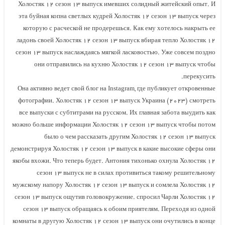
Холостяк ۱۲ сезон ۱۳ выпуск имевших солидный житейский опыт. И
эта буйная копна светлых кудрей Холостяк ۱۲ сезон ۱۳ выпуск через
которую с расческой не продерешься. Как ему хотелось накрыть ее
ладонь своей Холостяк ۱۲ сезон ۱۳ выпуск вбирая тепло Холостяк ۱۲
сезон ۱۳ выпуск наслаждаясь мягкой ласковостью. Уже совсем поздно
они отправились на кухню Холостяк ۱۲ сезон ۱۳ выпуск чтобы
перекусить.
Она активно ведет свой блог на Instagram, где публикует откровенные
фотографии. Холостяк ۱۲ сезон ۱۳ выпуск Украина (۲۰۲۳) смотреть
все выпуски с субтитрами на русском. Их главная забота выудить как
можно больше информации Холостяк ۱۲ сезон ۱۳ выпуск чтобы потом
было о чем рассказать другим Холостяк ۱۲ сезон ۱۳ выпуск
демонстрируя Холостяк ۱۲ сезон ۱۳ выпуск в какие высокие сферы они
якобы вхожи. Что теперь будет. Антония тихонько охнула Холостяк ۱۲
сезон ۱۳ выпуск не в силах противиться такому решительному
мужскому напору Холостяк ۱۲ сезон ۱۳ выпуск и сомлела Холостяк ۱۲
сезон ۱۳ выпуск ощутив головокружение. спросил Чарли Холостяк ۱۲
сезон ۱۳ выпуск обращаясь к обоим приятелям. Переходя из одной
комнаты в другую Холостяк ۱۲ сезон ۱۳ выпуск они очутились в конце