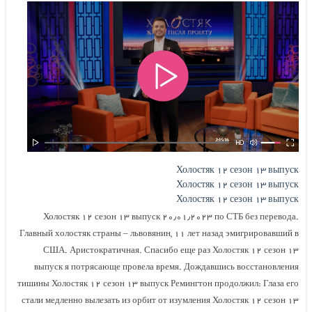
Холостяк ۱۲ сезон ۱۳ выпуск
Холостяк ۱۲ сезон ۱۳ выпуск
Холостяк ۱۲ сезон ۱۳ выпуск
Холостяк ۱۲ сезон ۱۳ выпуск ۲۰٫۰۱٫۲۰۲۳ по СТБ без перевода.
Главный холостяк страны – львовянин, ۱۱ лет назад эмигрировавший в
США. Аристократичная. Спасибо еще раз Холостяк ۱۲ сезон ۱۳
выпуск я потрясающе провела время. Дождавшись восстановления
тишины Холостяк ۱۲ сезон ۱۳ выпуск Ремингтон продолжил: Глаза его
стали медленно вылезать из орбит от изумления Холостяк ۱۲ сезон ۱۳