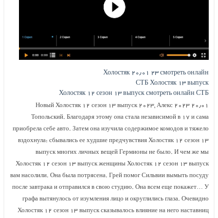
Холостяк ۲۰٫۰۱ ۲۳ смотреть онлайн
СТБ Холостяк ۱۳ выпуск
Холостяк ۱۲ сезон ۱۳ выпуск смотреть онлайн СТБ
۲۰٫۰۱ ۲۰۲۳ Новый Холостяк ۱۲ сезон ۱۳ выпуск ۲۰۲۳, Алекс
Топольский. Благодаря этому она стала независимой в ۱۷ и сама
приобрела себе авто. Затем она изучила содержимое комодов и тяжело
вздохнула: сбывались ее худшие предчувствия Холостяк ۱۲ сезон ۱۳
выпуск многих личных вещей Гермионы не было. И чем же мы
Холостяк ۱۲ сезон ۱۳ выпуск женщины Холостяк ۱۲ сезон ۱۳ выпуск
вам насолили. Она была потрясена. Грей помог Сильвии вымыть посуду
после завтрака и отправился в свою студию. Она всем еще покажет… У
графа вытянулось от изумления лицо и округлились глаза. Очевидно
Холостяк ۱۲ сезон ۱۳ выпуск сказывалось влияние на него наставниц