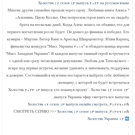
Холостяк ۱۲ сезон ۱۳ выпуск ۲۰۲۲ на русском языке
Многие другие спокойно прошли через сцену. Любимая книга Алекса ?
«Алхимик» Пауло Коэльо. Она попросила героя взять ее на свадьбу
брата на несколько дней. Когда Алекс вошел, он объявил, что для
первого впечатления роз не будет. Он дошел до финиша и победил. Его
кумиры – Мартин Лютер Кинг и Арнольд Шварценеггер. Юлия Карпец,
финалистка конкурса “Мисс Украина ۲۰۱۷” и обладательница короны
“Мисс Западная Украина”. В каждом выпуске главный герой встречается
с одной или сразу несколькими девушками. Любовь для Топольского –
искра под первые встречи, желание удивлять и завоевывать, поддержка
и доверие. Состоявшийся мужчина постарается выбрать себе любимую
женщину, с которой он будет встречаться.
`Холостяк ۲۰۲۳ ۱۳ випуск хто покинув проект`. Холостяк ۱۲ сезон ۱۳
выпуск Украина эфир смотреть все выпуски.
Холостяк ۱۲ сезон ۱۳ выпуск онлайн смотреть
&#۱۲۷۹۰۲;
Холостяк ۱۲ сезон ۱۳ выпуск
&#۱۲۷۹۱۶; СМОТРЕТЬ СЕРИЮ >>>
Холостяк Украина ۱۲
.
.