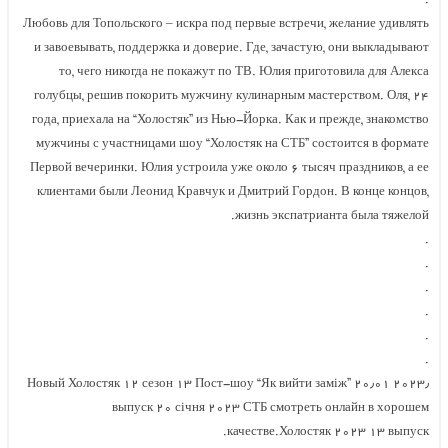
.
Любовь для Топольского – искра под первые встречи, желание удивлять
и завоевывать, поддержка и доверие. Где, зачастую, они выкладывают
то, чего никогда не покажут по ТВ. Юлия приготовила для Алекса
голубцы, решив покорить мужчину кулинарным мастерством. Оля, ۲۴
года, приехала на “Холостяк” из Нью-Йорка. Как и прежде, знакомство
мужчины с участницами шоу “Холостяк на СТБ” состоится в формате
Первой вечеринки. Юлия устроила уже около ۶ тысяч праздников, а ее
клиентами были Леонид Кравчук и Дмитрий Гордон. В конце концов,
жизнь экспатрианта была тяжелой.
.
.
.
.
.
.
Пост-шоу “Як вийти заміж” ۲۰٫۰۱ ۲۰۲۳٫ Новый Холостяк ۱۲ сезон ۱۳
выпуск ۲۰ січня ۲۰۲۳ СТБ смотреть онлайн в хорошем
качестве.Холостяк ۲۰۲۳ ۱۳ выпуск.