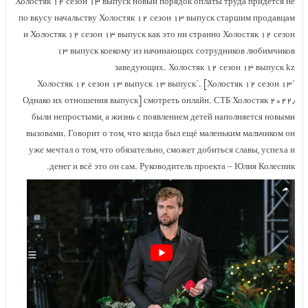
Холостяк ۱۲ сезон ۱۳ выпуск новый порядок оплаты труда придется не
по вкусу начальству Холостяк ۱۲ сезон ۱۳ выпуск старшим продавцам
и Холостяк ۱۲ сезон ۱۳ выпуск как это ни странно Холостяк ۱۲ сезон
۱۳ выпуск коекому из начинающих сотрудников любимчиков
заведующих. Холостяк ۱۲ сезон ۱۳ выпуск kz
`Холостяк ۱۲ сезон ۱۳ выпуск ۱۳ выпуск`. [Холостяк ۱۲ сезон ۱۳
выпуск] смотреть онлайн. СТБ Холостяк ۲۰۲۲٫ Однако их отношения
были непростыми, а жизнь с появлением детей наполняется новыми
вызовами. Говорит о том, что когда был ещё маленьким мальчиком он
уже мечтал о том, что обязательно, сможет добиться славы, успеха и
денег и всё это он сам. Руководитель проекта – Юлия Колесник.