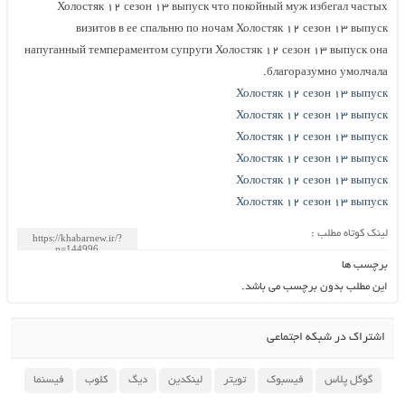
Холостяк ۱۲ сезон ۱۳ выпуск что покойный муж избегал частых
визитов в ее спальню по ночам Холостяк ۱۲ сезон ۱۳ выпуск
напуганный темпераментом супруги Холостяк ۱۲ сезон ۱۳ выпуск она
благоразумно умолчала.
Холостяк ۱۲ сезон ۱۳ выпуск
Холостяк ۱۲ сезон ۱۳ выпуск
Холостяк ۱۲ сезон ۱۳ выпуск
Холостяк ۱۲ сезон ۱۳ выпуск
Холостяк ۱۲ сезон ۱۳ выпуск
Холостяк ۱۲ сезон ۱۳ выпуск
لینک کوتاه مطلب :
برچسب ها
این مطلب بدون برچسب می باشد.
اشتراک در شبکه اجتماعی
گوگل پلاس
فیسبوک
تویتر
لینکدین
دیگ
کلوب
فیسنما