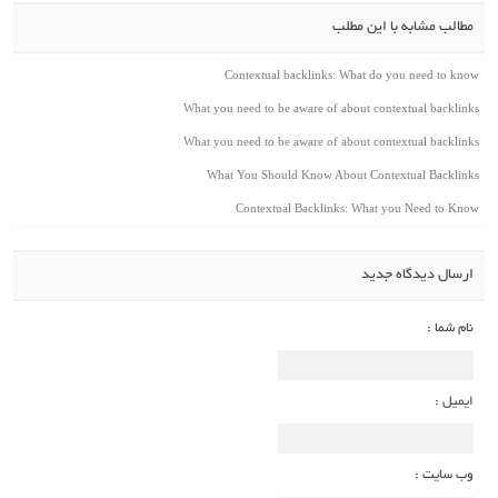
مطالب مشابه با این مطلب
Contextual backlinks: What do you need to know
What you need to be aware of about contextual backlinks
What you need to be aware of about contextual backlinks
What You Should Know About Contextual Backlinks
Contextual Backlinks: What you Need to Know
ارسال دیدگاه جدید
نام شما :
ایمیل :
وب سایت :