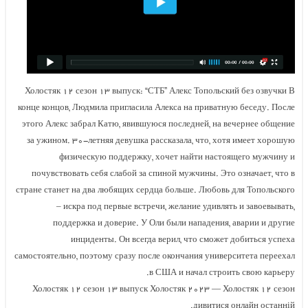
Холостяк ۱۲ сезон ۱۳ выпуск: “СТБ” Алекс Топольский без озвучки В
конце концов, Людмила пригласила Алекса на приватную беседу. После
этого Алекс забрал Катю, явившуюся последней, на вечернее общение
за ужином. ۳۰-летняя девушка рассказала, что, хотя имеет хорошую
физическую поддержку, хочет найти настоящего мужчину и
почувствовать себя слабой за спиной мужчины. Это означает, что в
стране станет на два любящих сердца больше. Любовь для Топольского
– искра под первые встречи, желание удивлять и завоевывать,
поддержка и доверие. У Оли были нападения, аварии и другие
инциденты. Он всегда верил, что сможет добиться успеха
самостоятельно, поэтому сразу после окончания университета переехал
в США и начал строить свою карьеру.
Холостяк ۱۲ сезон ۱۳ выпуск Холостяк ۲۰۲۳ — Холостяк ۱۲ сезон
дивитися онлайн останній.