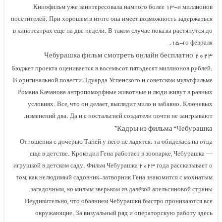
Кинофильм уже заинтересовала намного бо
посетителей. При хорошем в итоге она имеет возм
в кинотеатрах еще на две недели. В таком случае п
Чебурашка фильм смотреть онлай
Бюджет проекта оценивается в восемьсот пятьдеся
В оригинальной повести Эдуарда Успенского и сов
Романа Качанова антропоморфные животные и л
условиях. Все, что он делает, выглядит мило 
изменений два. Да и с ностальгией создатели п
Кадры из фи
Отношения с дочерью Таней у него не ладятся: т
еще в детстве. Крокодил Гена работает в зо
игрушкой в детском саду. Фильм Чебурашка ۲۰۲۳ г
том, как нелюдимый садовник-затворник Гена зна
загадочным, но милым зверьком из далёкой а
Неудивительно, что обаянием Чебурашки быст
окружающие. За визуальный ряд и операто