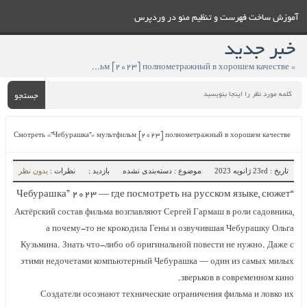
تنظيم منو در وردپرس
» Смотреть «”Чебурашка”» мультфильм [۲۰۲۳] полнометражный в хорошем качестве
جستجو
Смотреть «”Чебурашка”» мультфильм [۲۰۲۳] полнометражны
موضوع : دسته‌بندی نشده
بازدید :
نظرات :
بدون نظر
Актёрский состав фильма возглавляют Сергей Гарма
а почему-то не крокодила Гены и озвучивш
Кузьмина. Знать что-либо об оригинальной повес
этими недочетами компьютерный Чебурашка — о
зверьков 
Создатели осознают технические ограничени