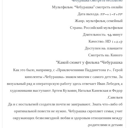
Чебурашка 
Мультфильм: “Чебурашк
Дата в
Жанр: му
Страна: Рос
Длит
К
Дос
С
Какой сюжет у фи
Как это было, например, с «Приключениями Па
киноленты «Чебурашка» знаком многим с
визуальный ряд и операторскую работу здесь отвеч
художниками выступают Артем Кузьмин, Наталья
Да и с ностальгией создатели почти не заигрывают
оригинальной повести не нужно. Чебурашка ск
окружающих безвозмездной любви и здоровым
р