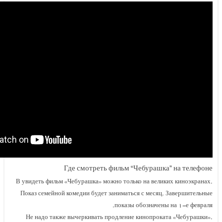
Где смотреть фильм “Чебура
В увидеть фильм «Чебурашка» можно только на ве
Показ семейной комедии будет заниматься с ме
показы обознач
Не надо также вычеркивать продление кинопр