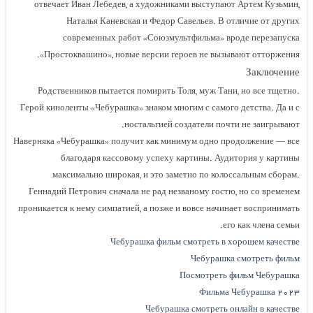
отвечает Иван Лебедев, а художниками выступ
Наталья Каневская и Федор Савельев. 
современных работ «Союзмультфильма»
«Простоквашино», новые версии героев не вы
Родственников пытается помирить Толя, муж Т
Герой киноленты «Чебурашка» знаком многим с сам
ностальгией создатели п
Наверняка «Чебурашка» получит как минимум одно
благодаря кассовому успеху картины. А
максимально широкая, и это заметно по к
Геннадий Петрович сначала не рад незваному го
проникается к нему симпатией, а позже и вовсе на
Чебурашка фильм смотреть 
Чебура
Посмотрет
Филь
Чебурашка смотрет