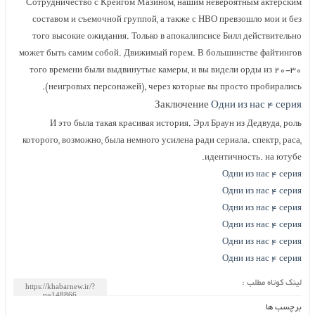
Сотрудничество с Крейгом Мазином, нашим невероятным актерским
составом и съемочной группой, а также с HBO превзошло мои и без
того высокие ожидания. Только в апокалипсисе Билл действительно
может быть самим собой. Движимый горем. В большинстве файтингов
того времени были выдвинутые камеры, и вы видели орды из ۲۰-۳۰
(неигровых персонажей), через которые вы просто пробирались.
Заключение
Одни из нас ۴ серия
И это была такая красивая история. Эрл Браун из Дедвуда, роль
которого, возможно, была немного усилена ради сериала. спектр, раса,
идентичность. на ютубе.
Одни из нас ۴ серия
Одни из нас ۴ серия
Одни из нас ۴ серия
Одни из нас ۴ серия
Одни из нас ۴ серия
Одни из нас ۴ серия
لینک کوتاه مطلب :
برچسب ها