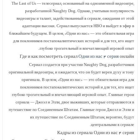
The Last of Us — телесериал, основанный на одноименной видеоигре,
разработанной Naughty Dog. Однако, учитывая популярность
видеоигры и талант, задействованный в сериале, ожидания от этой
адаптации высоки. Сериал выпускается HBO и выйдет в эфир в
ближайшем будущем. В целом, «Одни из нас» — это обязательная игра
для поклонников постапокалиптических историй и для тех, кто ищет
глубоко трогательный и впечатляющий игровой опыт.
Где и как посмотреть сериал
Одни из нас ۴ серия
онлайн
Сериал создается при участии Naughty Dog, разработчиков
оригинальной видеоигры, и ожидается, что он будет верен духу и тону
оригинала. В целом, «Одни из нас» — это обязательная игра для
поклонников постапокалиптических историй и для тех, кто ищет
глубоко трогательный и впечатляющий игровой опыт. Главные герои
сериала — Джоэл и Элли, двое выживших, которые отправляются в
путешествие по Соединенным Штатам. Главные герои Джоэл и Элли и
их путешествие по Соединенным Штатам, вероятно, будут
центральными в сериале.
Кадры из сериала Одни из нас ۴ серия