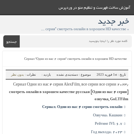
آموزش ساخت فهرست و تنظيم منو در وردپرس
خبر جدید
» Сериал “Одни из нас ۴ серия” смотреть онлайн в хорошем HD качестве
جستجو
Сериал “Одни из нас ۴ серия” смотреть онлайн в хорошем HD качестве
تاریخ : 1st فوریه 2023
موضوع : دسته‌بندی نشده
بازدید :
نظرات :
بدون نظر
Сериал Одни из нас ۴ серия AlexFilm, все серии все серии ۲۰۲۳٫
[Одни из нас ۴ серия] смотреть онлайн в хорошем качестве русская
озвучка, GoLTFilm
Сериал: Одни из нас ۴ серия смотреть онлайн
Озвучка: Кашкин
Рейтинг IVI: 6.7
Год выхода: ۲۰۲۳