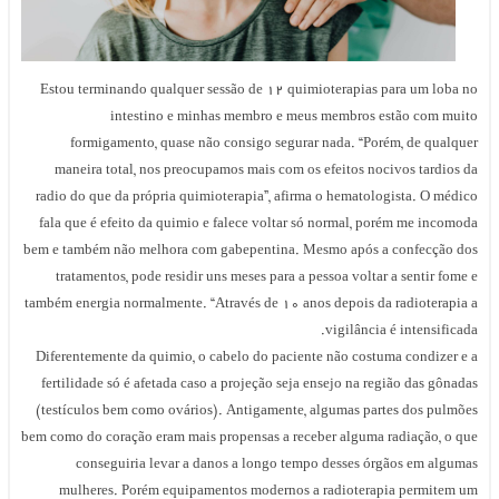
Estou terminando qualquer sessão de 12 quimioterapias para um loba no
intestino e minhas membro e meus membros estão com muito
formigamento, quase não consigo segurar nada. “Porém, de qualquer
maneira total, nos preocupamos mais com os efeitos nocivos tardios da
radio do que da própria quimioterapia”, afirma o hematologista. O médico
fala que é efeito da quimio e falece voltar só normal, porém me incomoda
bem e também não melhora com gabepentina. Mesmo após a confecção dos
tratamentos, pode residir uns meses para a pessoa voltar a sentir fome e
também energia normalmente. “Através de 10 anos depois da radioterapia a
vigilância é intensificada.
Diferentemente da quimio, o cabelo do paciente não costuma condizer e a
fertilidade só é afetada caso a projeção seja ensejo na região das gônadas
(testículos bem como ovários). Antigamente, algumas partes dos pulmões
bem como do coração eram mais propensas a receber alguma radiação, o que
conseguiria levar a danos a longo tempo desses órgãos em algumas
mulheres. Porém equipamentos modernos a radioterapia permitem um