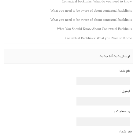
Contextual backlinks: What do you need to know
What you need to be aware of about contextual backlinks
What you need to be aware of about contextual backlinks
What You Should Know About Contextual Backlinks
Contextual Backlinks: What you Need to Know
ارسال دیدگاه جدید
نام شما :
ایمیل :
وب سایت :
نظر شما: