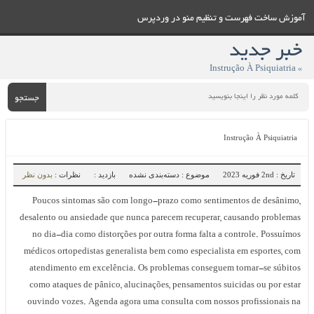
آموزش ساخت فهرست و تنظيم منو در وردپرس
خبر جدید
» Instrução À Psiquiatria
جستجو
Instrução À Psiquiatria
تاریخ : 2nd فوریه 2023
موضوع : دسته‌بندی نشده
بازدید :
نظرات :
بدون نظر
Poucos sintomas são com longo-prazo como sentimentos de desânimo,
desalento ou ansiedade que nunca parecem recuperar, causando problemas
no dia-dia como distorções por outra forma falta a controle. Possuímos
médicos ortopedistas generalista bem como especialista em esportes, com
atendimento em excelência. Os problemas conseguem tornar-se súbitos
como ataques de pânico, alucinações, pensamentos suicidas ou por estar
ouvindo vozes. Agenda agora uma consulta com nossos profissionais na