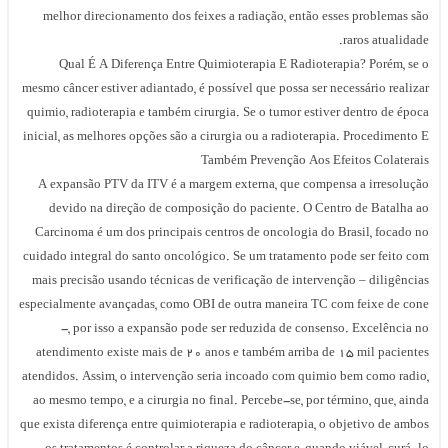
melhor direcionamento dos feixes a radiação, então esses problemas são
raros atualidade.
Qual É A Diferença Entre Quimioterapia E Radioterapia? Porém, se o
mesmo câncer estiver adiantado, é possível que possa ser necessário realizar
quimio, radioterapia e também cirurgia. Se o tumor estiver dentro de época
inicial, as melhores opções são a cirurgia ou a radioterapia. Procedimento E
Também Prevenção Aos Efeitos Colaterais
A expansão PTV da ITV é a margem externa, que compensa a irresolução
devido na direção de composição do paciente. O Centro de Batalha ao
Carcinoma é um dos principais centros de oncologia do Brasil, focado no
cuidado integral do santo oncológico. Se um tratamento pode ser feito com
mais precisão usando técnicas de verificação de intervenção – diligências
especialmente avançadas, como OBI de outra maneira TC com feixe de cone
-, por isso a expansão pode ser reduzida de consenso. Excelência no
atendimento existe mais de 20 anos e também arriba de 15 mil pacientes
atendidos. Assim, o intervenção seria incoado com quimio bem como radio,
ao mesmo tempo, e a cirurgia no final. Percebe-se, por término, que, ainda
que exista diferença entre quimioterapia e radioterapia, o objetivo de ambos