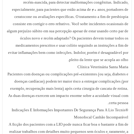
recém-nascida, para detectar malformações congênitas. Indicado,
especialmente, para pacientes que estão acima de 40 anos, portadores de
ceratocone ou avaliações específicas. O tratamento a fim de presbiopia
consiste em corrigir o erro refrativo. Você sofre incidentes ocasionais de
algum prejuízo súbito em sua percepção apesar de estar usando certo par de
óculos novo e recém adaptado? Os pacientes devem tomar todos os
medicamentos prescritos e usar colírio seguindo as instruções a fim de
evitar inflamações bem como infecções. Indolor, porém é desagradável por
pleito da lente que se acopla ao olho.
Clínica Veterinária Santa Maria
Pacientes com doenças ou complicações pré-existentes (ou seja, diabetes e
doenças cardíacas) podem ter maior risco a entregar complicações (por
exemplo, recuperação mais lenta) após certa cirurgia de cascata de rotina.
As duas doenças exercem um impacto enorme sobre a acuidade visual com
certa pessoa.
Indicações E Informações Importantes De Segurança Para A Lio Tecnis®
Monofocal Canhão Incomparável
A ficção dos pacientes com a LIO pode nunca ficar boa o bastante a fim de
realizar trabalhos com detalhes muito pequenos sem óculos e, raramente, a