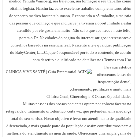
médico Yehuda Waisberg, sua trajetória, sua formação e seu trabalho como
oftalmologista. Nassim faz certo excelente trabalho com prematuros, além
de ser certo médico bastante humano. Recomendo o sô trabalho, a maioria
das pessoas que conheço e que inclusive já tiveram a oportunidade a estar
atendido por ele gostaram muito. Não sei o que aconteceu neste feito,
porém o Dr. Novidades do página da internet, artigos interessantes e
conselhos baseados na essência real. Nascente site é qualquer publicação
do BabyCenter, L.L.C., que é responsável por todo o conteúdo, de acordo
com descrito e qualificado no detalhes nos Termos com Uso.
Para sua estética
oferecemos lentes de
frequentação dental,
clareamento, profilaxia e muito mais.
Clínica Geral, Ginecologia E Outras Especialidades
Muitas pessoas dos nossos pacientes optam por colocar facetas na
retaguarda o tratamento ortodôntico, certa vez que pretendem uma mudança
total do seu sorriso. Nosso objetivo é levar um atendimento de qualidade
diferenciada, a mais grande parte da população e assim contribuirmos para a
melhoria do atendimento na área da saúde. Oferecemos uma ampla gama de