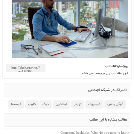
برچسب ها
لینک کوتاه مطلب :
این مطلب بدون برچسب می باشد.
اشتراک در شبکه اجتماعی
گوگل پلاس
فیسبوک
تویتر
لینکدین
دیگ
کلوب
فیسنما
مطالب مشابه با این مطلب
Contextual backlinks: What do you need to know