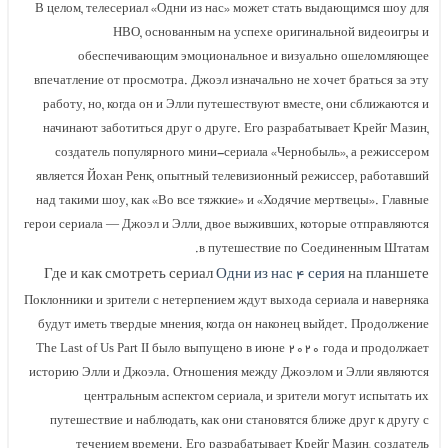
В целом, телесериал «Одни из нас» может стать выдающимся шоу для
HBO, основанным на успехе оригинальной видеоигры и
обеспечивающим эмоциональное и визуально ошеломляющее
впечатление от просмотра. Джоэл изначально не хочет браться за эту
работу, но, когда он и Элли путешествуют вместе, они сближаются и
начинают заботиться друг о друге. Его разрабатывает Крейг Мазин,
создатель популярного мини-сериала «Чернобыль», а режиссером
является Йохан Ренк, опытный телевизионный режиссер, работавший
над такими шоу, как «Во все тяжкие» и «Ходячие мертвецы». Главные
герои сериала — Джоэл и Элли, двое выживших, которые отправляются
в путешествие по Соединенным Штатам.
Где и как смотреть сериал
Одни из нас ۴ серия
на планшете
Поклонники и зрители с нетерпением ждут выхода сериала и наверняка
будут иметь твердые мнения, когда он наконец выйдет. Продолжение
The Last of Us Part II было выпущено в июне ۲۰۲۰ года и продолжает
историю Элли и Джоэла. Отношения между Джоэлом и Элли являются
центральным аспектом сериала, и зрители могут испытать их
путешествие и наблюдать, как они становятся ближе друг к другу с
течением времени. Его разрабатывает Крейг Мазин, создатель