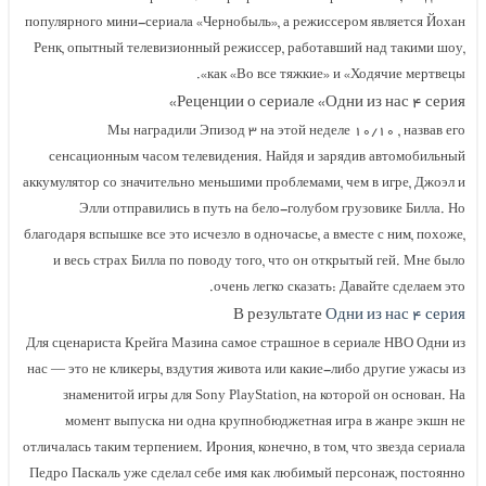
популярного мини-сериала «Чернобыль», а режиссером является Йохан
Ренк, опытный телевизионный режиссер, работавший над такими шоу,
как «Во все тяжкие» и «Ходячие мертвецы».
Реценции о сериале «Одни из нас ۴ серия»
Мы наградили Эпизод ۳ на этой неделе ۱۰/۱۰ , назвав его
сенсационным часом телевидения. Найдя и зарядив автомобильный
аккумулятор со значительно меньшими проблемами, чем в игре, Джоэл и
Элли отправились в путь на бело-голубом грузовике Билла. Но
благодаря вспышке все это исчезло в одночасье, а вместе с ним, похоже,
и весь страх Билла по поводу того, что он открытый гей. Мне было
очень легко сказать: Давайте сделаем это.
В результате
Одни из нас ۴ серия
Для сценариста Крейга Мазина самое страшное в сериале HBO Одни из
нас — это не кликеры, вздутия живота или какие-либо другие ужасы из
знаменитой игры для Sony PlayStation, на которой он основан. На
момент выпуска ни одна крупнобюджетная игра в жанре экшн не
отличалась таким терпением. Ирония, конечно, в том, что звезда сериала
Педро Паскаль уже сделал себе имя как любимый персонаж, постоянно