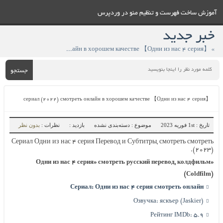
آموزش ساخت فهرست و تنظيم منو در وردپرس
خبر جدید
» 【Одни из нас ۴ серия】 сериал (۲۰۲۲) смотреть онлайн в хорошем качестве
جستجو
【Одни из нас ۴ серия】 сериал (۲۰۲۲) смотреть онлайн в хорошем качестве
تاریخ : 1st فوریه 2023
موضوع : دسته‌بندی نشده
بازدید :
نظرات :
بدون نظر
Сериал Одни из нас ۴ серия Перевод и Субтитры, смотреть смотреть
(۲۰۲۳).
«Одни из нас ۴ серия» смотреть русский перевод, колдфильм
(Coldfilm)
Сериал: Одни из нас ۴ серия смотреть онлайн
Озвучка: яскъер (Jaskier)
Рейтинг IMDb: 5.9