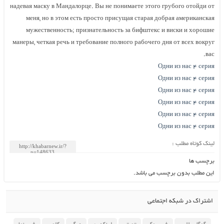
надевая маску в Мандалорце. Вы не понимаете этого грубого отойди от
меня, но в этом есть просто присущая старая добрая американская
мужественность; признательность за бифштекс и виски и хорошие
манеры, четкая речь и требование полного рабочего дня от всех вокруг
вас.
Одни из нас ۴ серия
Одни из нас ۴ серия
Одни из нас ۴ серия
Одни из нас ۴ серия
Одни из нас ۴ серия
Одни из нас ۴ серия
لینک کوتاه مطلب :
برچسب ها
این مطلب بدون برچسب می باشد.
اشتراک در شبکه اجتماعی