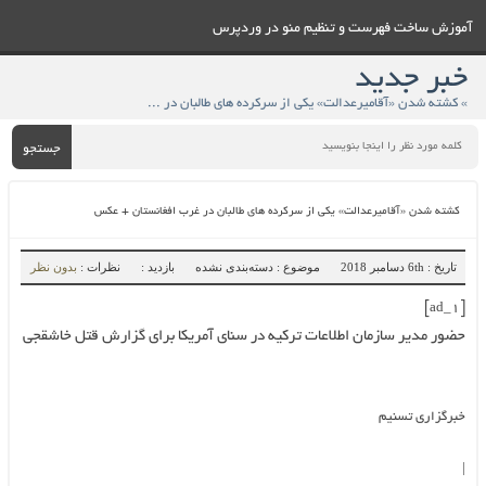
آموزش ساخت فهرست و تنظيم منو در وردپرس
خبر جدید
» کشته شدن «آقامیرعدالت» یکی از سرکرده های طالبان در غرب افغانستان + عکس
جستجو
کشته شدن «آقامیرعدالت» یکی از سرکرده های طالبان در غرب افغانستان + عکس
تاریخ : 6th دسامبر 2018
موضوع : دسته‌بندی نشده
بازدید :
نظرات :
بدون نظر
[ad_1]
حضور مدیر سازمان اطلاعات ترکیه در سنای آمریکا برای گزارش قتل خاشقجی
خبرگزاری تسنیم
|