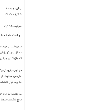
زمان:
۱۰:۵۹
۱۳۹۷/۰۹/۱۵
بازدید:
۵,۴۴۵
زراعت بانک با 
تیم والیبال ورونا 
به گزارش “ورزش سه”
که بازیکنان ایرانی
در این بازی نزدیک
اش می جنگید. از س
به برد نیاز داشت.
مانع شکست تیمش شود. همچنین معنوی