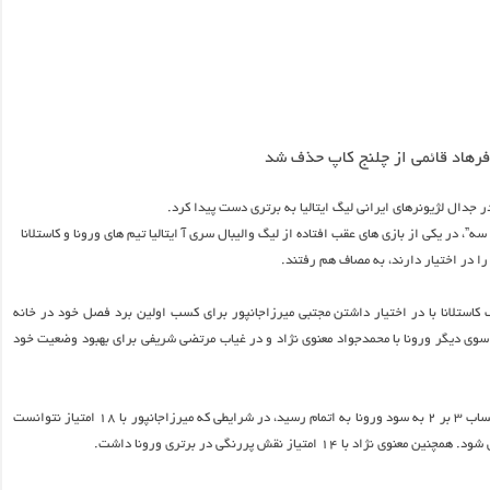
فرهاد قائمی از چلنج کاپ حذف شد
در جدال لژیونرهای ایرانی لیگ ایتالیا به برتری دست پیدا کرد.
، در یکی از بازی های عقب افتاده از لیگ والیبال سری آ ایتالیا تیم های ورونا و کاستلانا
 را در اختیار دارند، به مصاف هم رفتند.
 کاستلانا با در اختیار داشتن مجتبی میرزاجانپور برای کسب اولین برد فصل خود در خانه
وی دیگر ورونا با محمدجواد معنوی نژاد و در غیاب مرتضی شریفی برای بهبود وضعیت خود
در نهایت بازی با حساب ۳ بر ۲ به سود ورونا به اتمام رسید، در شرایطی که میرزاجانپور با ۱۸ امتیاز نتوانست
 نژاد با ۱۴ امتیاز نقش پررنگی در برتری ورونا داشت.