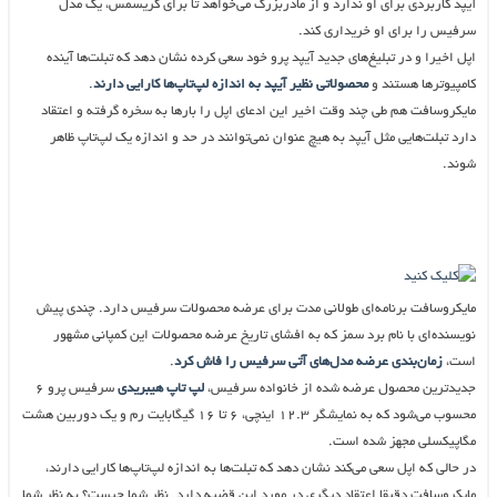
آیپد کاربردی برای او ندارد و از مادربزرگ می‌خواهد تا برای کریسمس، یک مدل
سرفیس را برای او خریداری کند.
اپل اخیرا و در تبلیغ‌های جدید آیپد پرو خود سعی کرده نشان دهد که تبلت‌ها آینده
کامپیوترها هستند و
محصولاتی نظیر آیپد به اندازه لپ‌تاپ‌ها کارایی دارند
.
مایکروسافت هم طی چند وقت اخیر این ادعای اپل را بارها به سخره گرفته و اعتقاد
دارد تبلت‌هایی مثل آیپد به هیچ عنوان نمی‌توانند در حد و اندازه یک لپ‌تاپ ظاهر
شوند.
مایکروسافت برنامه‌ای طولانی مدت برای عرضه محصولات سرفیس دارد. چندی پیش
نویسنده‌ای با نام برد سمز که به افشای تاریخ عرضه محصولات این کمپانی مشهور
است،
زمان‌بندی عرضه مدل‌های آتی سرفیس را فاش کرد
.
جدیدترین محصول عرضه شده از خانواده سرفیس،
لپ تاپ هیبریدی
سرفیس پرو ۶
محسوب می‌شود که به نمایشگر ۱۲.۳ اینچی، ۶ تا ۱۶ گیگابایت رم و یک دوربین هشت
مگاپیکسلی مجهز شده است.
در حالی که اپل سعی می‌کند نشان دهد که تبلت‌ها به اندازه لپ‌تاپ‌ها کارایی دارند،
مایکروسافت دقیقا اعتقاد دیگری در مورد این قضیه دارد. نظر شما چیست؟‌ به نظر شما