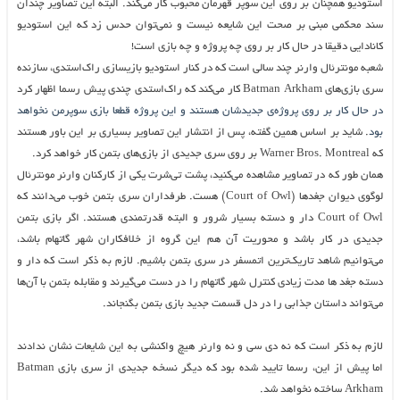
استودیو همچنان بر روی این سوپر قهرمان محبوب کار می‌کند. البته این تصاویر چندان
سند محکمی مبنی بر صحت این شایعه نیست و نمی‌توان حدس زد که این استودیو
کانادایی دقیقا در حال کار بر روی چه پروژه و چه بازی است!
شعبه مونترئال وارنر چند سالی است که در کنار استودیو بازیسازی راک‌استدی، سازنده
سری بازی‌های Batman Arkham کار می‌کند که راک‌استدی چندی پیش رسما اظهار کرد
در حال کار بر روی پروژه‌ی جدیدشان هستند و این پروژه قطعا بازی سوپرمن نخواهد
بود
. شاید بر اساس همین گفته، پس از انتشار این تصاویر بسیاری بر این باور هستند
که Warner Bros. Montreal بر روی سری جدیدی از بازی‌های بتمن کار خواهد کرد.
همان طور که در تصاویر مشاهده می‌کنید، پشت تی‌شرت یکی از کارکنان وارنر مونترئال
لوگوی دیوان جغد‌ها (Court of Owl) هست. طرفداران سری بتمن خوب می‌دانند که
Court of Owl دار و دسته بسیار شرور و البته قدرتمندی هستند. اگر بازی بتمن
جدیدی در کار باشد و محوریت آن هم این گروه از خلافکاران شهر گاتهام باشد،
می‌توانیم شاهد تاریک‌ترین اتمسفر در سری بتمن باشیم. لازم به ذکر است که دار و
دسته جغد ها مدت زیادی کنترل شهر گاتهام را در دست می‌گیرند و مقابله بتمن با آن‌ها
می‌تواند داستان جذابی را در دل قسمت جدید بازی بتمن بگنجاند.
لازم به ذکر است که نه دی سی و نه وارنر هیچ واکنشی به این شایعات نشان ندادند
اما پیش از این، رسما تایید شده بود که دیگر نسخه جدیدی از سری بازی Batman
Arkham ساخته نخواهد شد.