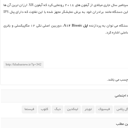
این کمپانی در ماه سپتامبر سال جاری میلادی از آیفون های ۲۰۱۸ رونمایی کرد که آیفون XR ارزان ترین آن ها
محسوب می شود. این دستگاه مانند برادران خود به برش نمایشگر مجهز شده با این تفاوت که دارای پنل IPS
تگاه می توان به پردازنده
اپل A12 Bionic
، دوربین اصلی تکی ۱۲ مگاپیکسلی و باتری
چسب می باشد.
اجتماعی
ل پلاس
فیسبوک
تویتر
لینکدین
دیگ
کلوب
فیسنما
ین مطلب