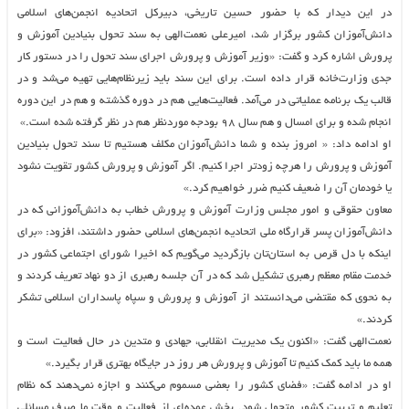
در این دیدار که با حضور حسین تاریخی، دبیرکل اتحادیه انجمن‌های اسلامی
دانش‌آموزان کشور برگزار شد، امیرعلی نعمت‌الهی به سند تحول بنیادین آموزش و
پرورش اشاره کرد و گفت: «وزیر آموزش و پرورش اجرای سند تحول را در دستور کار
جدی وزارت‌خانه قرار داده است. برای این سند باید زیر‌نظام‌هایی تهیه می‌شد و در
قالب یک برنامه عملیاتی در می‌آمد. فعالیت‌هایی هم در دوره گذشته و هم در این دوره
انجام شده و برای امسال و هم سال ۹۸ بودجه موردنظر هم در نظر گرفته شده است.»
او ادامه داد: « امروز بنده و شما دانش‌آموزان مکلف هستیم تا سند تحول بنیادین
آموزش و پرورش را هرچه زودتر اجرا کنیم. اگر آموزش و پرورش کشور تقویت نشود
یا خودمان آن را ضعیف کنیم ضرر خواهیم کرد.»
معاون حقوقی و امور مجلس وزارت آموزش و پرورش خطاب به دانش‌آموزانی که در
دانش‌آموزان پسر قرارگاه ملی اتحادیه انجمن‌های اسلامی حضور داشتند، افزود: «برای
اینکه با دل قرص به استان‌تان بازگردید می‌گویم که اخیرا شورای اجتماعی کشور در
خدمت مقام معظم رهبری تشکیل شد که در آن جلسه رهبری از دو نهاد تعریف کردند و
به نحوی که مقتضی می‌دانستند از آموزش و پرورش و سپاه پاسداران اسلامی تشکر
کردند.»
نعمت‌الهی گفت: «اکنون یک مدیریت انقلابی، جهادی و متدین در حال فعالیت است و
همه ما باید کمک کنیم تا آموزش و پرورش هر روز در جایگاه بهتری قرار بگیرد.»
او در ادامه گفت: «فضای کشور را بعضی مسموم می‌کنند و اجازه نمی‌دهند که نظام
تعلیم و تربیت کشور متحول شود. بخش عمده‌ای از فعالیت و وقت ما صرف مسائلی