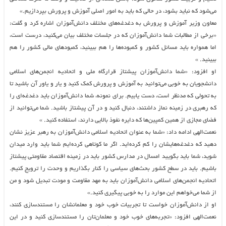
می‌شود که نباید بشود، در حالی که باید به امور اصلی آموزش و پرورش بپردازیم.»
معاون وزیر آموزش و پرورش به دغدغه‌های مختلف دانش‌آموزان اشاره کرد و گفت:
«برخی از مطالبات شما دانش‌آموزان که در جلسات مختلف بیان می‌کنید، درست است،
اما همواره باید مسائل کشور و کمبوده‌ها را هم ببینید، کمبودهای مالی کشور را هم
ببینید. »
او افزود: «شما دانش‌آموزان پیشتاز قرارگاه ملی و اتحادیه انجمن‌های اسلامی
دانشجویان به خوبی می‌توانید به آموزش و پرورش کمک کنید و یار و یاور آن باشید تا
به تحولی که مدنظر است، دست یابیم. برای نمونه، شما دانش‌آموزان باید دغدغه‌ای را
که رهبری در زمینه نماز داشتند، دنبال کنید و در آن پیشتاز باشید. شما می‌توانید از
فضای مجازی از همین کمپین‌ها که دایره نفوذ بالایی دارند، استفاده کنید. »
نعمت‌الهی ادامه داد: «شما به عنوان اتحادیه اسلامی دانش‌آموزان به رهبر عزیز نشان
دهید که دغدغه‌هایشان را کم کرده‌اید. اگر ما کوتاهی کرده‌ایم شما باید وارد میدان
شوید، شما باید بگویید امسال در مدارس کشور باید در زمینه اقتصاد مقاومتی پیشتاز
باشیم. باید در سطح کشور بحث‌های سیاسی را کنار بگذاریم و وحدت را ترویج کنیم.
اتحادیه انجمن‌های اسلامی دانش‌آموزان باید به مهد مقاومت و مودت تبدیل شود و من
از شما می‌خواهم این موارد را به خوبی پیگیری کنید.»
او از دانش‌آموزان خواست تا تجربیات خوب خود و معلمانشان را مستندسازی کنند،
نعمت‌الهی افزود: «تجربه‌های خوب خود و معلمان‌تان را مستندسازی کنید و در این