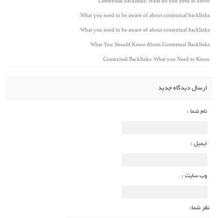
Contextual backlinks: What do you need to know
What you need to be aware of about contextual backlinks
What you need to be aware of about contextual backlinks
What You Should Know About Contextual Backlinks
Contextual Backlinks: What you Need to Know
ارسال دیدگاه جدید
نام شما :
ایمیل :
وب سایت :
نظر شما: