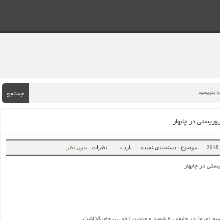
جستجو
وریستی در چابهار
موضوع : دسته‌بندی نشده
بازدید :
نظرات :
بدون نظر
یستی در چابهار
ار، ۲ شهید و چندین زخمی برجای گذاشت.