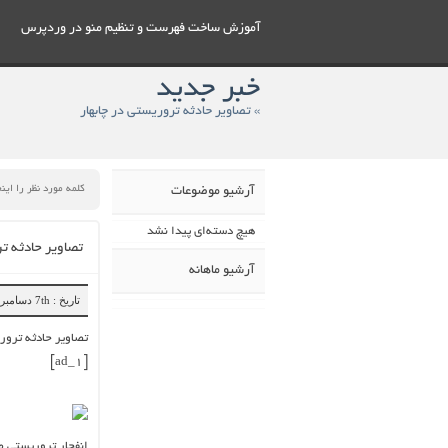
آموزش ساخت فهرست و تنظيم منو در وردپرس
خبر جدید
» تصاویر حادثه تروریستی در چابهار
آرشیو موضوعات
هیچ دسته‌ای پیدا نشد
تصاویر حادثه تر
آرشیو ماهانه
تاریخ : 7th دسامبر 2018
تصاویر حادثه ترور
[ad_1]
انفجار تروریستی صبح امروز در چابه