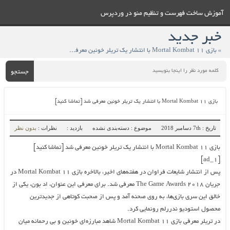
آموزش ساخت فهرست و تنظيم منو در وردپرس
خبر جدید
» بازی Mortal Kombat 11 با انتشار یک تریلر خونین معرفی شد [تماشا کنید]
جستجو
بازی Mortal Kombat 11 با انتشار یک تریلر خونین معرفی شد [تماشا کنید]
تاریخ : 7th دسامبر 2018
موضوع : دسته‌بندی نشده
بازدید :
نظرات :
بدون نظر
بازی Mortal Kombat 11 با انتشار یک تریلر خونین معرفی شد [تماشا کنید]
[ad_1]
پس از انتشار شایعات فراوان در هفته‌های اخیر، بالاخره بازی Mortal Kombat 11 در
جریان The Game Awards 2018 معرفی شد. برای معرفی این عنوان، اِد بون، یکی از
خالق این سری بازی‌ها، به روی صحنه‌ آمد و پس از صحبت کوتاهی از جدیدترین
محصول استودیو ندررلم رونمایی کرد.
در تریلر معرفی بازی Mortal Kombat 11 شاهد مبارزه‌ای خونین و بی رحمانه میان