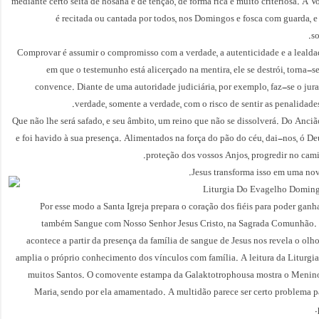
mediante certo seita de hosana e de tenção, de forma rica e muito criteriosa. A 
é recitada ou cantada por todos, nos Domingos e fosca com guarda, e
so
Comprovar é assumir o compromisso com a verdade, a autenticidade e a leal
em que o testemunho está alicerçado na mentira, ele se destrói, torna-s
convence. Diante de uma autoridade judiciária, por exemplo, faz-se o jur
verdade, somente a verdade, com o risco de sentir as penalidades
Que não lhe será safado, e seu âmbito, um reino que não se dissolverá. Do Anciã
e foi havido à sua presença. Alimentados na força do pão do céu, dai-nos, ó De
proteção dos vossos Anjos, progredir no cami
Jesus transforma isso em uma nov
Liturgia Do Evagelho Domi
Por esse modo a Santa Igreja prepara o coração dos fiéis para poder gan
também Sangue com Nosso Senhor Jesus Cristo, na Sagrada Comunhão. 
acontece a partir da presença da família de sangue de Jesus nos revela o olh
amplia o próprio conhecimento dos vínculos com família. A leitura da Liturgia
muitos Santos. O comovente estampa da Galaktotrophousa mostra o Menin
Maria, sendo por ela amamentado. A multidão parece ser certo problema pa