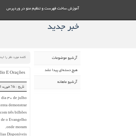
آموزش ساخت فهرست و تنظيم منو در وردپرس
خبر جدید
آرشیو موضوعات
هیچ دسته‌ای پیدا نشد
dio E Orações
آرشیو ماهانه
تاریخ : 7th فوریه 2023
 dia 30 de julho
 tenta demonstrar
com três bilhões
o de o Evangelho
onde moram.
ias Disponíveis