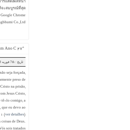
การแสดงผลหน้า
์จะสมบูรณ์ที่สุด
 Google Chrome
gbhumi Co.,Ltd.
۲۷° Domingo Do Período Comum Ano C
تاریخ : 7th فوریه 2023
não seja forçada,
armente preso de
Cristo na prisão,
om Jesus Cristo,
 tê-lo comigo, a
o, que eu devo ao
21 (
ver detalhes
).
s coisas de Deus.
Vós sois tratados