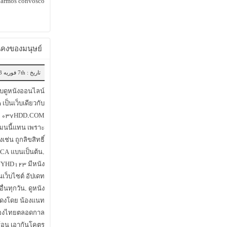
narmos convosco!
นคงของมนุษย์
تاریخ : 7th فوریه 2023
็บดูหนังออนไลน์
ป็นเว็บเดียวกับ
ะ ۰۳۷HDD.COM
ดเมนนี้แทน เพราะ
ช่น ถูกลิขสิทธิ์
CA แบนเป็นต้น.
UYHD123 มีหนัง
บนเว็บไซต์ อัปเดท
ื่นทุกวัน. ดูหนัง
สดงโดย น้องแนท
ของไทยตลอดกาล
ร้อน เอากันโคตร