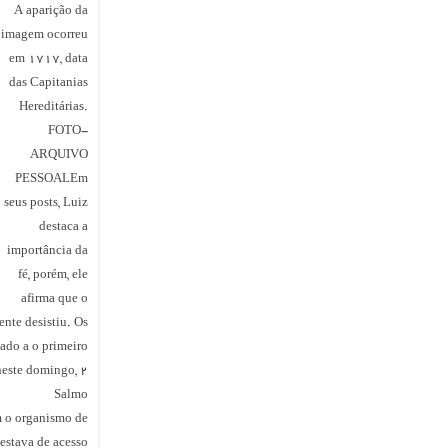
A aparição da
imagem ocorreu
em 1717, data
das Capitanias
Hereditárias.
FOTO-
ARQUIVO
PESSOALEm
seus posts, Luiz
destaca a
importância da
fé, porém, ele
afirma que o
nte desistiu. Os
ado a o primeiro
neste domingo, 2.
Salmo
m o organismo de
estava de acesso