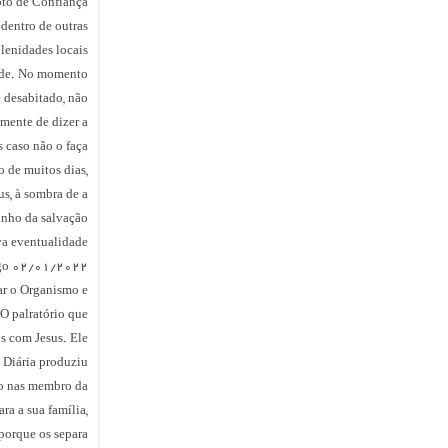
Voto de Confiança
 dentro de outras
lenidades locais.
dade. No momento
e desabitado, não
amente de dizer a
 caso não o faça.
o de muitos dias,
us, à sombra de a
nho da salvação.
a eventualidade.
ngo 02/01/2022
har o Organismo e
O palratório que
os com Jesus. Ele
 Diária produziu
o nas membro da
ra a sua família,
porque os separa.