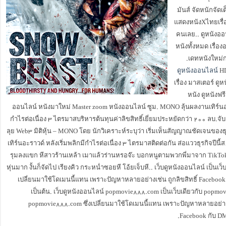
มันส์ จัดหนักจัดเ
แสดงหนังXไทยเรื่อง
คนเลย.. ดูหนังอ
หนังทั้งหมด เรื่องอ
เดทหนังใหม่ก่
ดูหนังออนไลน์
HD
เรื่อง มาสเตอร์ ดู
หนัง ดูหนังฟรี
ออนไลน์ หนังมาใหม่ Master zoom หนังออนไลน์ ซูม. MONO ลุ้นผลงานเทิร์นอ
กำไรต่อเนื่อง ۳ ไตรมาสบริหารต้นทุนค่าลิขสิทธิ์เยี่ยมประหยัดกว่า ۲۰۰ ลบ.จ
ลุย Web3 มิติหุ้น – MONO โดย นักวิเคราะห์ระบุว่า เริ่มเห็นสัญญาณชัดเจนของธ
เทิร์นอะราวด์ หลังเริ่มพลิกมีกำไรต่อเนื่อง ۳ ไตรมาสติดต่อกัน ส่อแววธุรกิจปีน
รุมลงแขก หีสาวร้านเหล้า เมาแล้วร่านหรอจ๊ะ บอกหนูตามพวกพี่มาจาก TikTo
หุ่นมาก งั้นก็จัดไป เรียงคิว กระหน่ำซอยหี โอ้ยเจ็บหี.. เว็บดูหนังออนไลน์ เป็นเว็บ
เปลี่ยนมาใช้โดเมนนี้แทน เพราะปัญหาหลายอย่างเช่น ถูกลิขสิทธิ์ Facebo
เป็นต้น. เว็บดูหนังออนไลน์ popmovie888.com เป็นเว็บเดียวกับ popm
popmovie888.com ซึ่งเปลี่ยนมาใช้โดเมนนี้แทน เพราะปัญหาหลายอย่างเช
Facebook กับ D