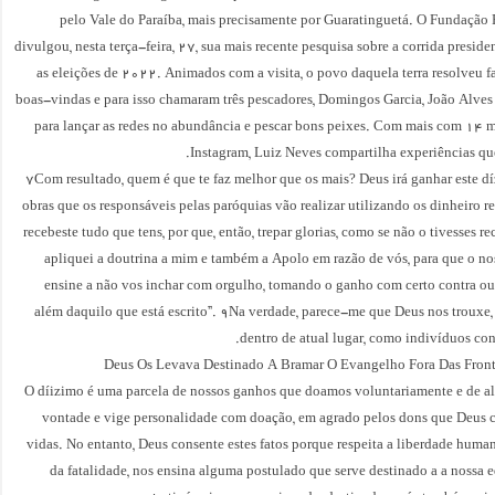
pelo Vale do Paraíba, mais precisamente por Guaratinguetá. O Fundação 
divulgou, nesta terça-feira, 27, sua mais recente pesquisa sobre a corrida preside
as eleições de 2022. Animados com a visita, o povo daquela terra resolveu f
boas-vindas e para isso chamaram três pescadores, Domingos Garcia, João Alves 
para lançar as redes no abundância e pescar bons peixes. Com mais com 14 m
Instagram, Luiz Neves compartilha experiências qu
7Com resultado, quem é que te faz melhor que os mais? Deus irá ganhar este dí
obras que os responsáveis pelas paróquias vão realizar utilizando os dinheiro r
recebeste tudo que tens, por que, então, trepar glorias, como se não o tivesses r
apliquei a doutrina a mim e também a Apolo em razão de vós, para que o n
ensine a não vos inchar com orgulho, tomando o ganho com certo contra outr
além daquilo que está escrito”. 9Na verdade, parece-me que Deus nos trouxe, 
dentro de atual lugar, como indivíduos con
Deus Os Levava Destinado A Bramar O Evangelho Fora Das Front
O díizimo é uma parcela de nossos ganhos que doamos voluntariamente e de a
vontade e vige personalidade com doação, em agrado pelos dons que Deus 
vidas. No entanto, Deus consente estes fatos porque respeita a liberdade huma
da fatalidade, nos ensina alguma postulado que serve destinado a a nossa 