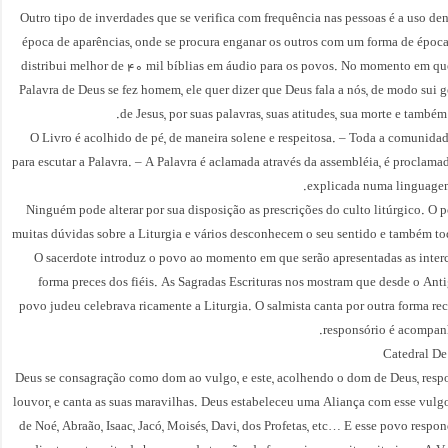
Outro tipo de inverdades que se verifica com frequência nas pessoas é a uso de
época de aparências, onde se procura enganar os outros com um forma de época
distribui melhor de 40 mil bíblias em áudio para os povos. No momento em que
Palavra de Deus se fez homem, ele quer dizer que Deus fala a nós, de modo sui g
de Jesus, por suas palavras, suas atitudes, sua morte e também
– O Livro é acolhido de pé, de maneira solene e respeitosa. – Toda a comunid
para escutar a Palavra. – A Palavra é aclamada através da assembléia, é proclamad
explicada numa linguagem
Ninguém pode alterar por sua disposição as prescrições do culto litúrgico. O 
muitas dúvidas sobre a Liturgia e vários desconhecem o seu sentido e também tod
O sacerdote introduz o povo ao momento em que serão apresentadas as interc
forma preces dos fiéis. As Sagradas Escrituras nos mostram que desde o Ant
povo judeu celebrava ricamente a Liturgia. O salmista canta por outra forma rec
responsório é acompan
Catedral De
Deus se consagração como dom ao vulgo, e este, acolhendo o dom de Deus, res
louvor, e canta as suas maravilhas. Deus estabeleceu uma Aliança com esse vulgo
de Noé, Abraão, Isaac, Jacó, Moisés, Davi, dos Profetas, etc… E esse povo respo