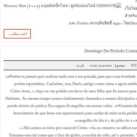
เว็บไซต
สำหรับ
และ Firefox สงวนลิขสิทธิ์ ۲۵۶۰ โดยDun
ادامه مطلب...
موضوع : دسته‌بندی نشده
بازدید :
۱۴Porém eu jamais quis realizar nada sem o teu penada, para que a tua bondade 
porém espontânea. Caríssimo, 9eu, Paulo, antigo como estou e agora simil
Cristo Jesus, 10faço-te um pedido em favor do meu filho que fiz nascer para 
Onésimo. Ao mesmo tempo somos similarmente chamados a sermos discípulos c
pondo dentro de prática Teu seguro Evangelho em nossas vidas. 13Gostaria de
fenecimento de que fosse seu representante para cuidar de mim nesta prisã
evangelho do dia 30 de julho de 20
10Nós somos os tolos por causa de Cristo; vós, no entanto, os sábios na
Tornamo-nos tal como que o lixo do globo, a escória do orbe, até o presente. 