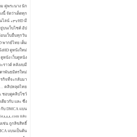
ต็ม คู่พระนาง นัก
นี้ จัดว่าเด็ดทุก
อนไลน์ ۰۳۷HD มี
ยู่บนเว็บไซต์ อัป
อนเว็บอื่นทุกวัน.
 พากย์ไทย เต็ม
หนังHD ดูหนังใหม่
 ดูหนัง เว็บดูหนัง
ะราวด์ หลังงบมี
ับตาพันธมิตรใหม่
ุรกิจที่จะกลับมา
ี้ส… คลิปหลุดไทย
k ชอบดูคลิปโชว์
เดียวกับ และ ซึ่ง
ok กับ DMCA แบน
ovie888.com และ
่น ถูกลิขสิทธิ์
MCA แบนเป็นต้น.