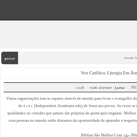
جستجو
Vox Católica: Liturgia Em Áu
موضوع : دسته‌بندی نشده
بازدید :
Várias organizações tem se esparso através de mundo para levar o evangelho do
de 2021 (
Independent.Academia.edu
) de Jesus aos povos. As vezes se
qualidades ou virtudes que jamais são próprias de quem quer enganar. Melhor 
com pessoas no mundo estão distantes da oportunidade de aprender a respeit
Bíblias São Melhor Com 150 Bíbl