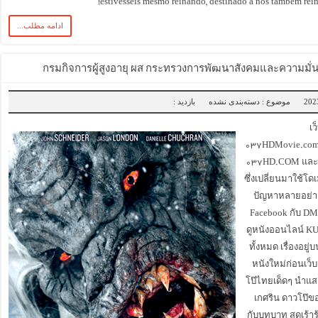
estivésseis mesmo reinando, destinado a nós também rei
ادامه مطلب...
กรมกิจการผู้สูงอายุ ผส กระทรวงการพัฒนาสังคมและความมั่
موضوع : دسته‌بندی نشده
بازدید :
เว
۰۳۷HDMovie.com เ
۰۳۷HD.COM แล
ซึ่งเปลี่ยนมาใช้โ
ปัญหาหลายอย่างเ
Facebook กับ DM
ดูหนังออนไลน์ K
ทั้งหมด เรื่องอยู่
หนังใหม่ก่อนเว็บอ
โป๊ไทยเด็ดๆ นำแ
เกศริน ดาวโป๊
กับบทบาท สุดเร้า