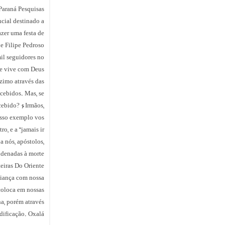
Paraná Pesquisas
ncial destinado a
azer uma festa de
e Filipe Pedroso
il seguidores no
e vive com Deus.
zimo através das
ecebidos. Mas, se
ecebido? 6Irmãos,
osso exemplo vos
o, e a “jamais ir
a nós, apóstolos,
denadas à morte.
eiras Do Oriente
liança com nossa
coloca em nossas
na, porém através
edificação. Oxalá