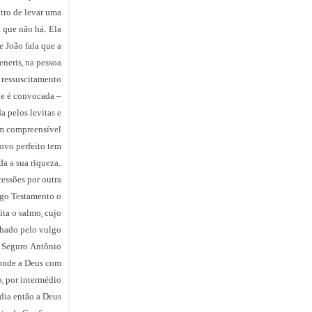
ntro de levar uma
 que não há. Ela
 João fala que a
eneris, na pessoa
 ressuscitamento.
ade é convocada
a pelos levitas e
 compreensível.
povo perfeito tem
a a sua riqueza.
essões por outra
igo Testamento o
ita o salmo, cujo
hado pelo vulgo.
 Seguro Antônio
ponde a Deus com
, por intermédio
ndia então a Deus