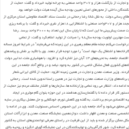
وزیر صنعت، معدن و تجارت از بازگشت هزار و ۳۰۷ واحد صنعتی به چرخه تولید خبرداد و گفت: حمایت از
دکنندگان داخلی از محورهای اصلی تعیین بودجه سال آینده هیات دولت خواهد بود
طلاع رسانی دولت به نقل شاتا رضا رحمانی در نشست ستاد اقتصاد مقاومتی استان مرکزی از
احیا و راه اندازی مجدد هزار و ۳۰۷واحد صنعتی با اشتغالزایی ۱۸هزار نفری خبرداد و گفت: با برنامه ریزی
انجام شده در وزارت صمت پیش‌بینی ما این است که تا پایان سال این تعداد به ۳۰۰۰ واحد برسد. رضا
رحمانی در این نشست مهترین اولویت بودجه سال۹۸ را صیانت از تولید اعلام کرد و گفت: از تمامی
رخواست می‌کنم جمله مقام معظم رهبری در این زمینه که می‌فرمایند” در شرایط امروز مساله
ارخانه‌ها و اشتغال یک جهاد است” را مورد توجه قرار دهند. وی با تاکید بر نقش و پیامدهای
حمایت از تولید در اقتصاد جامعه، به تحریم‌های ۱۳ آبان نیز اشاره کرد و افزود: با هوشیاری ملت، ‌تدابیر دولت
ه‌های کشوری فعال مشکل خاصی در کشور به وجود نیامد و در واقع آحاد جامعه در این
ردند. وزیر صنعت، معدن و تجارت در همین زمینه افزود: حمایت از کالای ایرانی شعار
برنامه‌های وزارت صنعت، معدن و تجارت نیز در همین راستا تدوین شده است. رحمانی
ادامه داد: انتظار می رود تمامی وزارتخانه ها، سازمان‌ها و اقشار مختلف مردم نیز حمایت از
 دستور کار قرار داده تا با گفتمان‌سازی هدفمند در این حوزه بتوان گام موثری در ایجاد
یه اقتصادی مردم برداشت. به گفته وی کاهش تورم، خودکفایی و حل معضل بیکاری در سایه
رانی محقق می‌شود و آحاد جامعه باید در این خصوص احساس مسئولیت کنند. وی در ادامه با
 تخصصی صنعت و معدن اظهار داشت: دوازدهمین نمایشگاه صنعت، معدن و ابزارآلات استان
کل ممکن برگزار شده و باید از این ظرفیت در راستای معرفی توانمندی‌های استان به کشور
ی اضافه کرد: شور کارآفرینان و تولیدکنندگان در این نمایشگاه گویای انگیزه و روحیه بالای